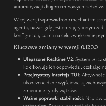
automatyzacji długoterminowych zadań zwi
W tej wersji wprowadzono mechanizm strumi
agenta, nawet gdy jest on zajęty innym zadan
konfiguracji, co ma na celu zwiększenie pły
Kluczowe zmiany w wersji 0.120.0
Ulepszone Realtime V2
: System teraz 
kolejkowuje ich odpowiedzi, czekając n
Przejrzystszy interfejs TUI
: Aktywność
ukończone dane wyjściowe są zachowyw
zmienione tytuły wątków.
Ważne poprawki stabilności
: Naprawio
websocket
. Poprawiono też kolejkowan