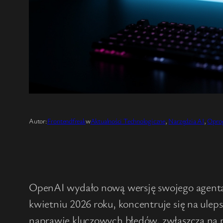
Autor:
Frontendfreak
w
Aktualności Technologiczne
, 
Narzędzia AI
, 
Opro
OpenAI wydało nową wersję swojego agenta
kwietniu 2026 roku, koncentruje się na ule
naprawie kluczowych błędów, zwłaszcza na 