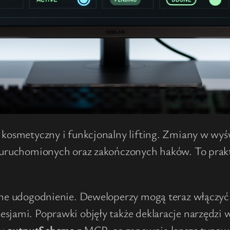
ł kosmetyczny i funkcjonalny lifting. Zmiany w wy
e uruchomionych oraz zakończonych haków. To prakt
jne udogodnienie. Deweloperzy mogą teraz włączyć
sjami. Poprawki objęły także deklaracje narzędzi w
ły
outputSchema
z MCP, co zapewnia lepsze typow