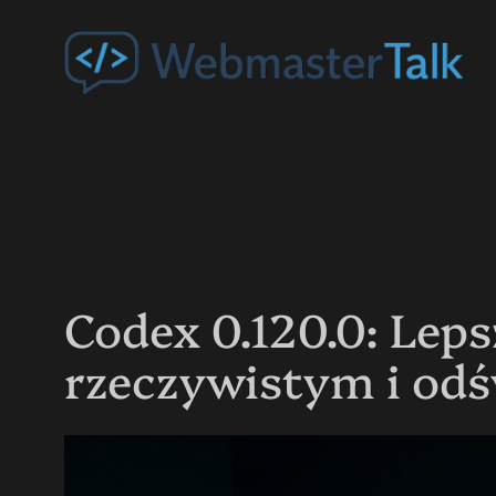
Przejdź
do
treści
Codex 0.120.0: Lep
rzeczywistym i odś