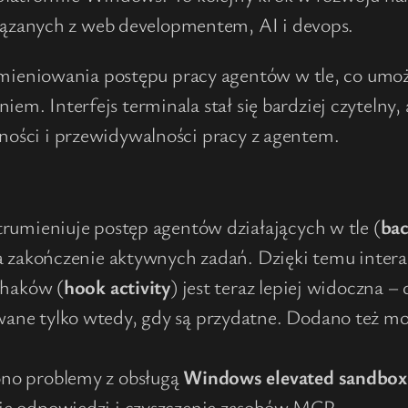
ązanych z web developmentem, AI i devops.
eniowania postępu pracy agentów w tle, co umożl
iem. Interfejs terminala stał się bardziej czytelny
nności i przewidywalności pracy z agentem.
strumieniuje postęp agentów działających w tle (
bac
a zakończenie aktywnych zadań. Dzięki temu intera
 haków (
hook activity
) jest teraz lepiej widoczna –
ane tylko wtedy, gdy są przydatne. Dodano też m
no problemy z obsługą
Windows elevated sandbox
ie odpowiedzi i czyszczenie zasobów MCP.