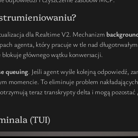
 strumieniowaniu?
ktualizacja dla Realtime V2. Mechanizm
background
pach agenta, który pracuje w tle nad długotrwały
ie blokuje głównego wątku konwersacji.
se queuing
. Jeśli agent wyśle kolejną odpowiedź, 
iwym momencie. To eliminuje problem nakładających
 otrzymują teraz transkrypty delta i mogą pozostać 
minala (TUI)