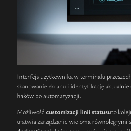
Interfejs użytkownika w terminalu przeszed
skanowanie ekranu i identyfikację aktualni
haków do automatyzacji.
Możliwość
customizacji linii statusu
to kole
ułatwia zarządzanie wieloma równoległymi se
declarations
), które teraz zawierają szczegó