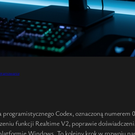
gramowanie
 programistycznego Codex, oznaczoną numerem 0.1
pszeniu funkcji Realtime V2, poprawie doświadczen
platformie Windows. To kolejny krok w rozwoju na