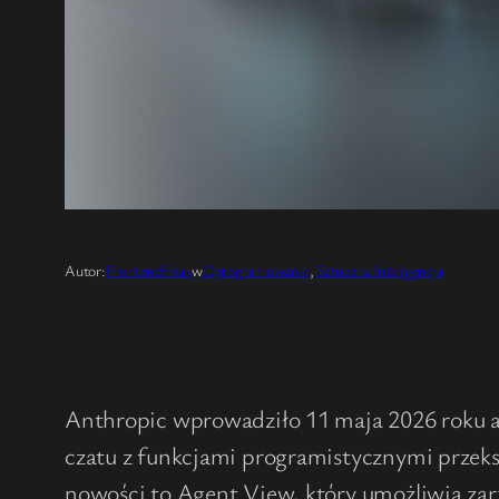
Autor:
Frontendfreak
w
Oprogramowanie
, 
Sztuczna Inteligencja
Anthropic wprowadziło 11 maja 2026 roku ak
czatu z funkcjami programistycznymi przeks
nowości to Agent View, który umożliwia za