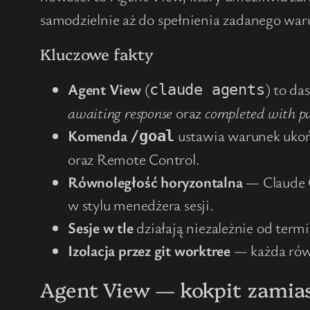
samodzielnie aż do spełnienia zadanego war
Kluczowe fakty
Agent View
(
) to da
claude agents
awaiting response
oraz
completed with pu
Komenda
ustawia warunek ukońc
/goal
oraz Remote Control.
Równoległość horyzontalna
— Claude C
w stylu menedżera sesji.
Sesje w tle
działają niezależnie od term
Izolacja przez git worktree
— każda równ
Agent View — kokpit zamias