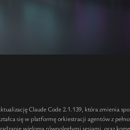
tualizację Claude Code 2.1.139, która zmienia spo
ztałca się w platformę orkiestracji agentów z pe
rządzanie wieloma równoległymi sesjami, oraz ko