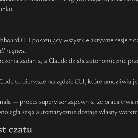
unku.
shboard CLI pokazujący wszystkie aktywne sesje z 
ll request
.
zenia zadania, a Claude działa autonomicznie prz
ode to pierwsze narzędzie CLI, które umożliwia j
inala — proces supervisor zapewnia, że praca trwa
oległa sesja automatycznie dostaje własny worktree
t czatu