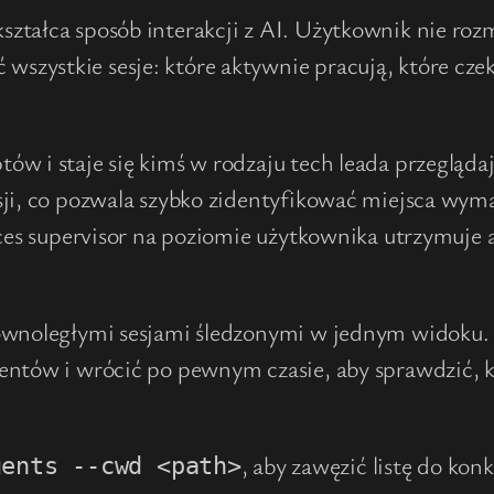
tałca sposób interakcji z AI. Użytkownik nie rozma
zystkie sesje: które aktywnie pracują, które czek
ów i staje się kimś w rodzaju tech leada przegląd
ji, co pozwala szybko zidentyfikować miejsca wymag
oces supervisor na poziomie użytkownika utrzymuje 
równoległymi sesjami śledzonymi w jednym widoku
ntów i wrócić po pewnym czasie, aby sprawdzić, kt
, aby zawęzić listę do kon
gents --cwd <path>