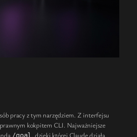
sób pracy z tym narzędziem. Z interfejsu
łnoprawnym kokpitem CLI. Najważniejsze
menda
, dzięki której Claude działa
/goal