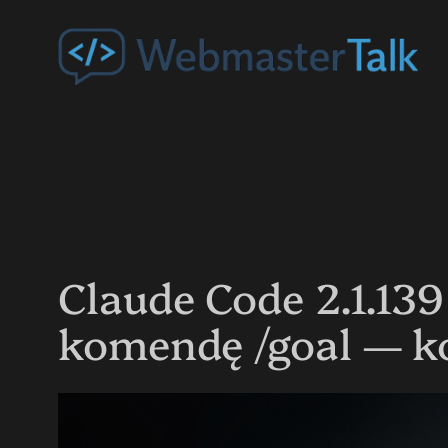
Przejdź
do
treści
Claude Code 2.1.13
komendę /goal — k