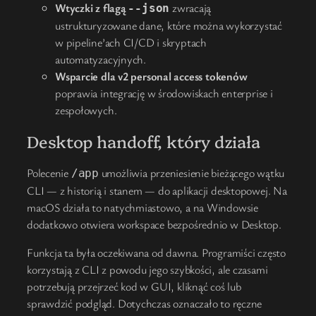
Wtyczki z flagą
zwracają
--json
ustrukturyzowane dane, które można wykorzystać
w pipeline’ach CI/CD i skryptach
automatyzacyjnych.
Wsparcie dla v2 personal access tokenów
poprawia integrację w środowiskach enterprise i
zespołowych.
Desktop handoff, który działa
Polecenie
umożliwia przeniesienie bieżącego wątku
/app
CLI — z historią i stanem — do aplikacji desktopowej. Na
macOS działa to natychmiastowo, a na Windowsie
dodatkowo otwiera workspace bezpośrednio w Desktop.
Funkcja ta była oczekiwana od dawna. Programiści często
korzystają z CLI z powodu jego szybkości, ale czasami
potrzebują przejrzeć kod w GUI, kliknąć coś lub
sprawdzić podgląd. Dotychczas oznaczało to ręczne