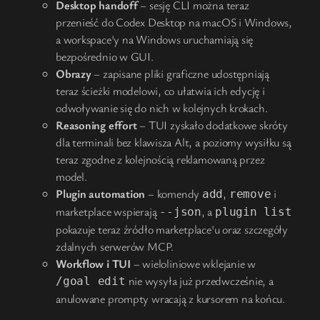
Desktop handoff
– sesję CLI można teraz
przenieść do Codex Desktop na macOS i Windows,
a workspace'y na Windows uruchamiają się
bezpośrednio w GUI.
Obrazy
– zapisane pliki graficzne udostępniają
teraz ścieżki modelowi, co ułatwia ich edycję i
odwoływanie się do nich w kolejnych krokach.
Reasoning effort
– TUI zyskało dodatkowe skróty
dla terminali bez klawisza Alt, a poziomy wysiłku są
teraz zgodne z kolejnością reklamowaną przez
model.
Plugin automation
– komendy
,
i
add
remove
marketplace wspierają
, a
--json
plugin list
pokazuje teraz źródło marketplace'u oraz szczegóły
zdalnych serwerów MCP.
Workflow i TUI
– wieloliniowe wklejanie w
nie wysyła już przedwcześnie, a
/goal edit
anulowane prompty wracają z kursorem na końcu.