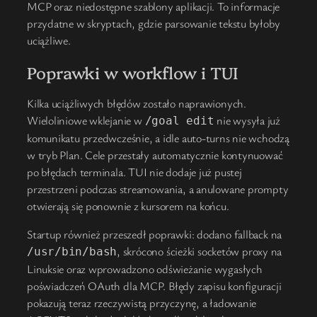
MCP oraz niedostępne szablony aplikacji. To informacje
przydatne w skryptach, gdzie parsowanie tekstu byłoby
uciążliwe.
Poprawki w workflow i TUI
Kilka uciążliwych błędów zostało naprawionych.
Wieloliniowe wklejanie w
nie wysyła już
/goal edit
komunikatu przedwcześnie, a idle auto-turns nie wchodzą
w tryb Plan. Cele przestały automatycznie kontynuować
po błędach terminala. TUI nie dodaje już pustej
przestrzeni podczas streamowania, a anulowane prompty
otwierają się ponownie z kursorem na końcu.
Startup również przeszedł poprawki: dodano fallback na
, skrócono ścieżki socketów proxy na
/usr/bin/bash
Linuksie oraz wprowadzono odświeżanie wygasłych
poświadczeń OAuth dla MCP. Błędy zapisu konfiguracji
pokazują teraz rzeczywistą przyczynę, a ładowanie