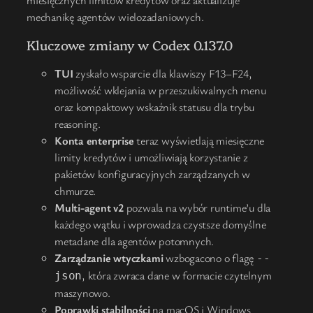
mechanikę agentów wielozadaniowych.
Kluczowe zmiany w Codex 0.137.0
TUI
zyskało wsparcie dla klawiszy F13–F24,
możliwość wklejania w przeszukiwalnych menu
oraz kompaktowy wskaźnik statusu dla trybu
reasoning.
Konta enterprise
teraz wyświetlają miesięczne
limity kredytów i umożliwiają korzystanie z
pakietów konfiguracyjnych zarządzanych w
chmurze.
Multi-agent v2
pozwala na wybór runtime’u dla
każdego wątku i wprowadza czystsze domyślne
metadane dla agentów potomnych.
Zarządzanie wtyczkami
wzbogacono o flagę
--
, która zwraca dane w formacie czytelnym
json
maszynowo.
Poprawki stabilności
na macOS i Windows