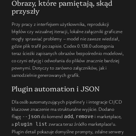
Obrazy, które pamiętają, skąd
przyszły
Przy pracy z interfejsem użytkownika, reprodukcji
błędów czy wizualnej iteracji, lokalne załączniki graficzne
mogły sprawiać problemy – model nie zawsze wiedział,
gdzie plik trafił po zapisie. Codex 0.138.0 udostępnia
teraz ścieżki zapisanych obrazów bezpośrednio modelowi,
co czyni edycję i odwołania do plików znacznie bardziej
pewnymi. Dotyczy to zarówno załączników, jak i
samodzielnie generowanych grafik.
Plugin automation i JSON
Dla osób automatyzujących pipeline'y i integracje CI/CD
kluczowe znaczenie ma strukturalne wyjście. Dodano
flagę
do komend
,
i marketplace,
--json
add
remove
a
zwraca teraz źródło marketplace'u.
plugin list
Plugin detail pokazuje domyślne prompty, zdalne serwery