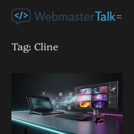
Przejdź
do
treści
Tag:
Cline