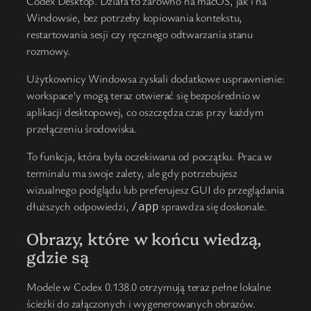
Codex Desktop. Działa to zarówno na macOS, jak i na
Windowsie, bez potrzeby kopiowania kontekstu,
restartowania sesji czy ręcznego odtwarzania stanu
rozmowy.
Użytkownicy Windowsa zyskali dodatkowe usprawnienie:
workspace'y mogą teraz otwierać się bezpośrednio w
aplikacji desktopowej, co oszczędza czas przy każdym
przełączeniu środowiska.
To funkcja, która była oczekiwana od początku. Praca w
terminalu ma swoje zalety, ale gdy potrzebujesz
wizualnego podglądu lub preferujesz GUI do przeglądania
dłuższych odpowiedzi,
sprawdza się doskonale.
/app
Obrazy, które w końcu wiedzą,
gdzie są
Modele w Codex 0.138.0 otrzymują teraz pełne lokalne
ścieżki do załączonych i wygenerowanych obrazów.