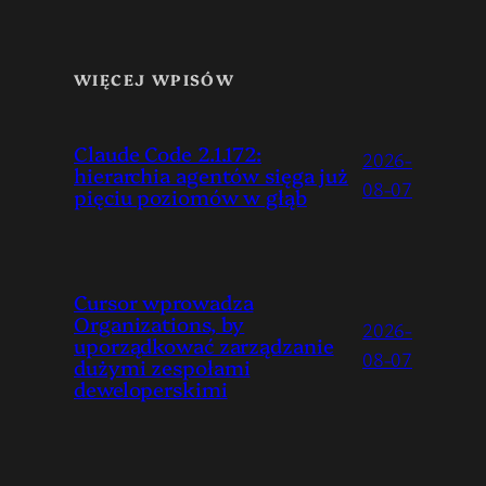
WIĘCEJ WPISÓW
Claude Code 2.1.172:
2026-
hierarchia agentów sięga już
08-07
pięciu poziomów w głąb
Cursor wprowadza
Organizations, by
2026-
uporządkować zarządzanie
08-07
dużymi zespołami
deweloperskimi