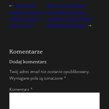
←
OpenCode
Factory CLI v0.104.0
poprawia routing i
wprowadza ulepszone
stabilność sesji w
przepływy zatwierdzania i
wersji 1.4.11
większą personalizację
→
Komentarze
Dodaj komentarz
Twój adres email nie zostanie opublikowany.
Wymagane pola są oznaczone
*
Komentarz
*