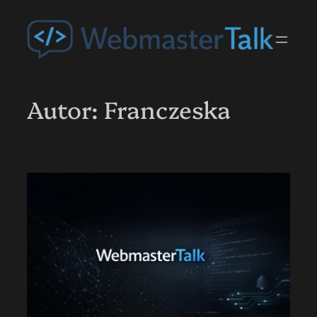
Przejdź
do
treści
Autor:
Franczeska