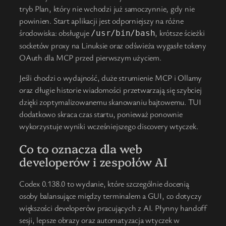
tryb Plan, który nie wchodzi już samoczynnie, gdy nie
powinien. Start aplikacji jest odporniejszy na różne
środowiska: obsługuje
, krótsze ścieżki
/usr/bin/bash
socketów proxy na Linuksie oraz odświeża wygasłe tokeny
OAuth dla MCP przed pierwszym użyciem.
Jeśli chodzi o wydajność, duże strumienie MCP i Ollamy
oraz długie historie wiadomości przetwarzają się szybciej
dzięki zoptymalizowanemu skanowaniu bajtowemu. TUI
dodatkowo skraca czas startu, ponieważ ponownie
wykorzystuje wyniki wcześniejszego discovery wtyczek.
Co to oznacza dla web
developerów i zespołów AI
Codex 0.138.0 to wydanie, które szczególnie docenią
osoby balansujące między terminalem a GUI, co dotyczy
większości developerów pracujących z AI. Płynny handoff
sesji, lepsze obrazy oraz automatyzacja wtyczek w