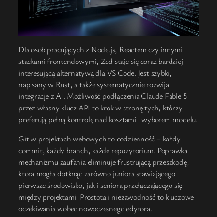
Dla osób pracujących z Node.js, Reactem czy innymi
stackami frontendowymi, Zed staje się coraz bardziej
interesującą alternatywą dla VS Code. Jest szybki,
napisany w Rust, a także systematycznie rozwija
integracje z AI. Możliwość podłączenia Claude Fable 5
przez własny klucz API to krok w stronę tych, którzy
preferują pełną kontrolę nad kosztami i wyborem modelu.
Git w projektach webowych to codzienność – każdy
commit, każdy branch, każde repozytorium. Poprawka
mechanizmu zaufania eliminuje frustrującą przeszkodę,
która mogła dotknąć zarówno juniora stawiającego
pierwsze środowisko, jak i seniora przełączającego się
między projektami. Prostota i niezawodność to kluczowe
oczekiwania wobec nowoczesnego edytora.