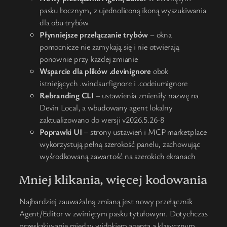
pasku bocznym, z ujednoliconą ikoną wyszukiwania
dla obu trybów
Płynniejsze przełączanie trybów
– okna
pomocnicze nie zamykają się i nie otwierają
ponownie przy każdej zmianie
Wsparcie dla plików .devinignore
obok
istniejących .windsurfignore i .codeiumignore
Rebranding CLI
– ustawienia zmieniły nazwę na
Devin Local, a wbudowany agent lokalny
zaktualizowano do wersji v2026.5.26-8
Poprawki UI
– strony ustawień i MCP marketplace
wykorzystują pełną szerokość panelu, zachowując
wyśrodkowaną zawartość na szerokich ekranach
Mniej klikania, więcej kodowania
Najbardziej zauważalną zmianą jest nowy przełącznik
Agent/Editor w zwiniętym pasku tytułowym. Dotychczas
przeskakiwanie między widokiem agenta a klasycznym