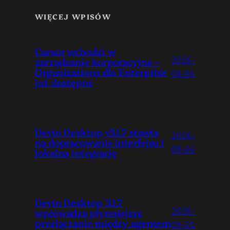
WIĘCEJ WPISÓW
Cursor wchodzi w
2026-
zarządzanie korporacyjne –
Organizations dla Enterprise
08-06
już dostępne
Devin Desktop v3.1.7 stawia
2026-
na dopracowanie interfejsu i
08-06
lokalną integrację
Devin Desktop 3.1.7
2026-
wprowadza płynniejsze
przełączanie między agentem
08-05