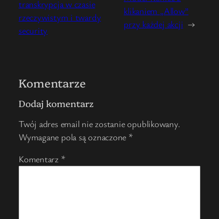
transkrypcja w czasie
klikaniem „Allow”
rzeczywistym i twardy
przy każdej akcji
→
security
Komentarze
Dodaj komentarz
Twój adres email nie zostanie opublikowany.
Wymagane pola są oznaczone
*
Komentarz
*