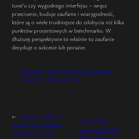
tune'u czy wygodnego interfejsu – wręcz
przeciwnie, buduje zaufanie i wiarygodność,
które są o wiele trudniejsze do zdobycia niż kilka
punktów procentowych w benchmarku. W
dłuższej perspektywie to właśnie to zaufanie
decyduje o sukcesie lub porażce.
Agenci AI
cursor
Cursor Composer 2
Kimi K2.5
Moonshot AI
←
OpenAI Codex CLI
Claude Code
zyskuje oczy: głęboka
wprowadza Auto
inspekcja obrazów,
Mode. Koniec z