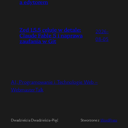
a edytorem
Zed 1.5.5 celuje w detale:
2026-
Claude Fable 5 i naprawa
08-05
zaufania w Git
AI, Programowanie i Technologie Web –
WebmasterTalk
Dwadzieścia Dwadzieścia-Pięć
Stworzone z
WordPress