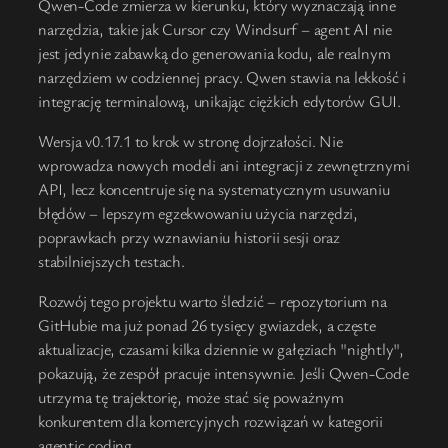
Qwen-Code zmierza w kierunku, który wyznaczają inne
narzędzia, takie jak Cursor czy Windsurf – agent AI nie
jest jedynie zabawką do generowania kodu, ale realnym
narzędziem w codziennej pracy. Qwen stawia na lekkość i
integrację terminalową, unikając ciężkich edytorów GUI.
Wersja v0.17.1 to krok w stronę dojrzałości. Nie
wprowadza nowych modeli ani integracji z zewnętrznymi
API, lecz koncentruje się na systematycznym usuwaniu
błędów – lepszym egzekwowaniu użycia narzędzi,
poprawkach przy wznawianiu historii sesji oraz
stabilniejszych testach.
Rozwój tego projektu warto śledzić – repozytorium na
GitHubie ma już ponad 26 tysięcy gwiazdek, a częste
aktualizacje, czasami kilka dziennie w gałęziach "nightly",
pokazują, że zespół pracuje intensywnie. Jeśli Qwen-Code
utrzyma tę trajektorię, może stać się poważnym
konkurentem dla komercyjnych rozwiązań w kategorii
agentic coding.