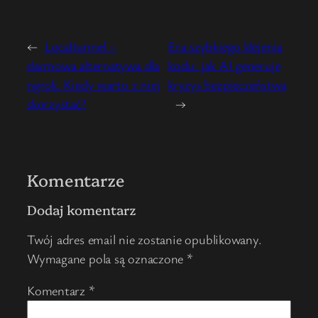
←
Localtunnel –
Era szybkiego klejenia
darmowa alternatywa dla
kodu: jak AI generuje
ngrok. Kiedy warto z niej
kryzys bezpieczeństwa
skorzystać?
→
Komentarze
Dodaj komentarz
Twój adres email nie zostanie opublikowany.
Wymagane pola są oznaczone
*
Komentarz
*