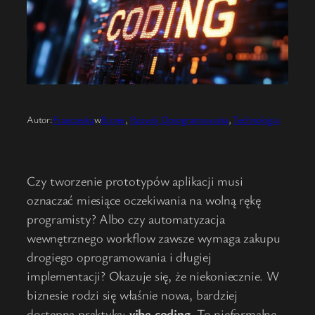
Autor:
Franczeska
w
Biznes
, 
Rozwój Oprogramowania
, 
Technologia
Czy tworzenie prototypów aplikacji musi
oznaczać miesiące oczekiwania na wolną rękę
programisty? Albo czy automatyzacja
wewnętrznego workflow zawsze wymaga zakupu
drogiego oprogramowania i długiej
implementacji? Okazuje się, że niekoniecznie. W
biznesie rodzi się właśnie nowa, bardziej
dostępna praktyka:
vibe coding
. To nieformalne