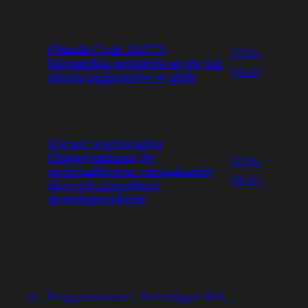
Claude Code 2.1.172:
2026-
hierarchia agentów sięga już
08-07
pięciu poziomów w głąb
Cursor wprowadza
Organizations, by
2026-
uporządkować zarządzanie
08-07
dużymi zespołami
deweloperskimi
AI, Programowanie i Technologie Web –