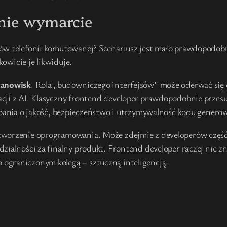
 nie wymarcie
ów telefonii komutowanej? Scenariusz jest mało prawdopodobny
kowicie je likwiduje.
tanowisk
. Rola „budowniczego interfejsów” może oderwać się
ji z AI. Klasyczny frontend developer prawdopodobnie przesuni
 dbania o jakość, bezpieczeństwo i utrzymywalność kodu gener
tworzenie oprogramowania. Może zdejmie z developerów część ż
zialności za finalny produkt. Frontend developer raczej nie zn
ograniczonym kolegą – sztuczną inteligencją.