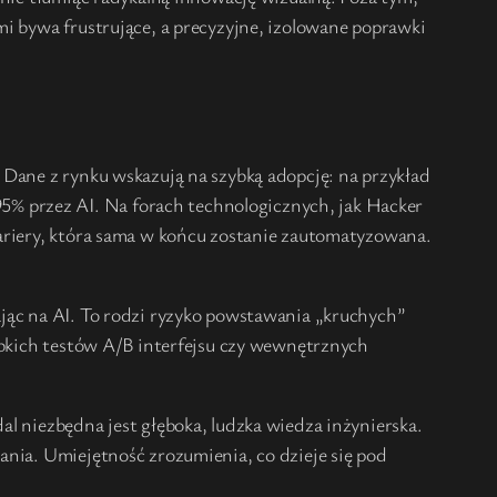
mi bywa frustrujące, a precyzyjne, izolowane poprawki
 Dane z rynku wskazują na szybką adopcję: na przykład
% przez AI. Na forach technologicznych, jak Hacker
kariery, która sama w końcu zostanie zautomatyzowana.
ając na AI. To rodzi ryzyko powstawania „kruchych”
zybkich testów A/B interfejsu czy wewnętrznych
l niezbędna jest głęboka, ludzka wiedza inżynierska.
ania. Umiejętność zrozumienia, co dzieje się pod