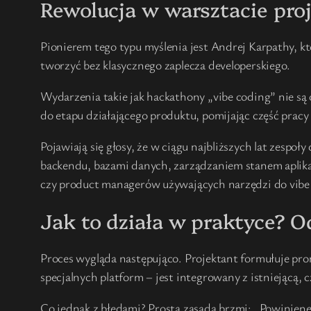
Rewolucja w warsztacie pro
Pionierem tego typu myślenia jest Andrej Karpathy, k
tworzyć bez klasycznego zaplecza developerskiego.
Wydarzenia takie jak hackathony „vibe coding” nie są
do etapu działającego produktu, pomijając część pracy
Pojawiają się głosy, że w ciągu najbliższych lat zespoł
backendu, bazami danych, zarządzaniem stanem aplikac
czy product managerów używających narzędzi do vibe
Jak to działa w praktyce? 
Proces wygląda następująco. Projektant formułuje prom
specjalnych platform – jest integrowany z istniejącą, c
Co jednak z błędami? Prosta zasada brzmi: „Powinien