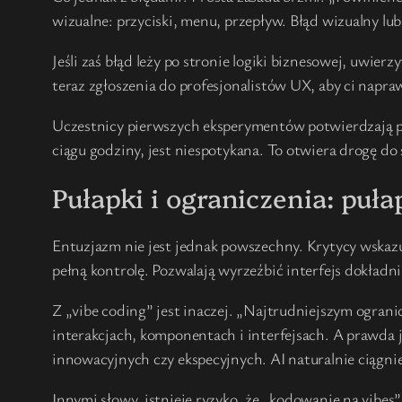
wizualne: przyciski, menu, przepływ. Błąd wizualny l
Jeśli zaś błąd leży po stronie logiki biznesowej, uwier
teraz zgłoszenia do profesjonalistów UX, aby ci naprawi
Uczestnicy pierwszych eksperymentów potwierdzają pote
ciągu godziny, jest niespotykana. To otwiera drogę do
Pułapki i ograniczenia: puł
Entuzjazm nie jest jednak powszechny. Krytycy wskazu
pełną kontrolę. Pozwalają wyrzeźbić interfejs dokładni
Z „vibe coding” jest inaczej. „Najtrudniejszym ogran
interakcjach, komponentach i interfejsach. A prawda j
innowacyjnych czy ekspecyjnych. AI naturalnie ciągnie
Innymi słowy, istnieje ryzyko, że „kodowanie na vibes