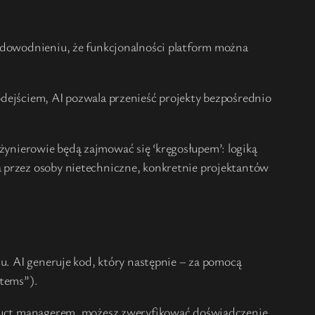
 udowodnieniu, że funkcjonalności platform można
odejściem, AI pozwala przenieść projekty bezpośrednio
Inżynierowie będą zajmować się ‘kręgosłupem’: logiką
a przez osoby nietechniczne, konkretnie projektantów
su. AI generuje kod, który następnie – za pomocą
stems”).
roduct managerem, możesz zweryfikować doświadczenie