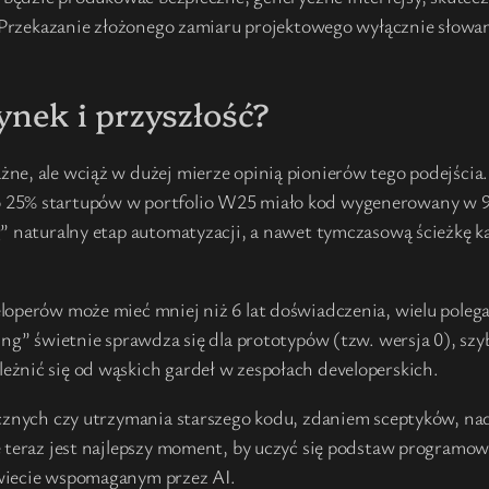
. Przekazanie złożonego zamiaru projektowego wyłącznie słowa
ynek i przyszłość?
ne, ale wciąż w dużej mierze opinią pionierów tego podejścia.
 25% startupów w portfolio W25 miało kod wygenerowany w 95
g” naturalny etap automatyzacji, a nawet tymczasową ścieżkę 
loperów może mieć mniej niż 6 lat doświadczenia, wielu poleg
ding” świetnie sprawdza się dla prototypów (tzw. wersja 0), s
żnić się od wąskich gardeł w zespołach developerskich.
cznych czy utrzymania starszego kodu, zdaniem sceptyków, nada
e teraz jest najlepszy moment, by uczyć się podstaw programow
świecie wspomaganym przez AI.