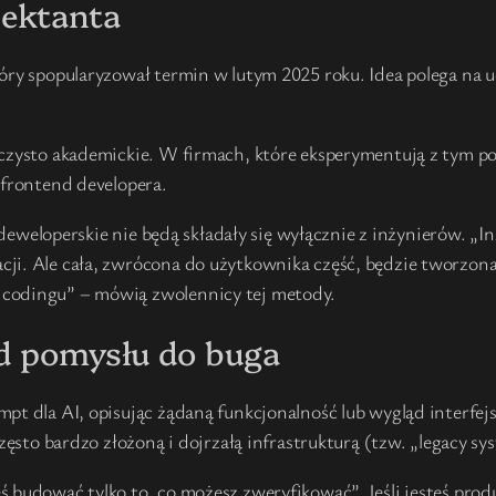
jektanta
tóry spopularyzował termin w lutym 2025 roku. Idea polega na
 czysto akademickie. W firmach, które eksperymentują z tym p
 frontend developera.
y deweloperskie nie będą składały się wyłącznie z inżynierów. „
ji. Ale cała, zwrócona do użytkownika część, będzie tworzon
 codingu” – mówią zwolennicy tej metody.
Od pomysłu do buga
pt dla AI, opisując żądaną funkcjonalność lub wygląd interfej
zęsto bardzo złożoną i dojrzałą infrastrukturą (tzw. „legacy sy
eś budować tylko to, co możesz zweryfikować”. Jeśli jesteś p