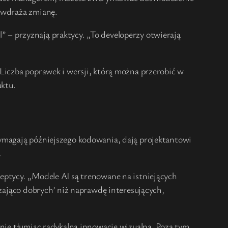
i wdraża zmianę.
ól” – przyznają praktycy. „To developerzy otwierają
 Liczba poprawek i wersji, którą można przerobić w
uktu.
wymagają późniejszego kodowania, dają projektantowi
.
eptycy. „Modele AI są trenowane na istniejących
czająco dobrych’ niż naprawdę interesujących,
znie tłumiąc radykalną innowację wizualną. Poza tym,