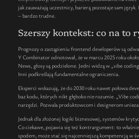
jak zauważają uczestnicy, barierą pozostaje sam język
– bardzo trudne.
Szerszy kontekst: co na to r
Prognozy o zastąpieniu frontend developerów są odważ
Y Combinator odnotował, że w marcu 2025 roku około
News, głosy są podzielone. Jedni widzą w „vibe codin
Inni podkreślają fundamentalne ograniczenia.
Eksperci wskazują, że do 2030 roku nawet połowa deve
baz kodu, których nikt głęboko nie rozumie. „Vibe co
narzędzi. Pozwala produktowcom i designerom uniezale
Jednak dla złożonej logiki biznesowej, systemów kryty
Co ciekawe, pojawia się też kontrargument: to właśni
spodem, może stać się najcenniejszą kompetencją w 