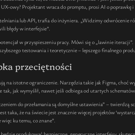
ub UX-owy? Projektant wraca do promptu, prosi AI o poprawkę 
zytelniania lub API, trafia do inżyniera. „Widzimy odwrócenie r
li błędy w interfejsie”.
ncjał w przyspieszeniu pracy. Mówi się o „lawinie iteracji”.
 szybszego testowania i teoretycznie – lepszego finalnego prod
apka przeciętności
ją na istotne ograniczenie. Narzędzia takie jak Figma, choć 
e tak, jak wymyślił, nawet jeśli odbiega od utartych schematów
iczeniem do przełamania są domyślne ustawienia” – twierdzą sc
est taka, że na świecie jest znacznie więcej projektów ‘wystar
 więc ku temu, co znane”.
” będzie produkować bezpieczne, generyczne interfejsy, skutec