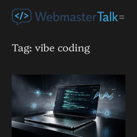
Przejdź
do
treści
Tag:
vibe coding