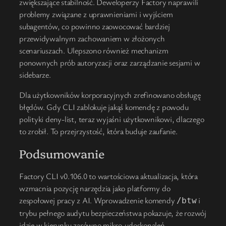
zwiększające stabilność. Deweloperzy Factory naprawili
problemy związane z uprawnieniami i wyjściem
subagentów, co powinno zaowocować bardziej
przewidywalnym zachowaniem w złożonych
scenariuszach. Ulepszono również mechanizm
ponownych prób autoryzacji oraz zarządzanie sesjami w
sidebarze.
Dla użytkowników korporacyjnych zrefinowano obsługę
błędów. Gdy CLI zablokuje jakąś komendę z powodu
polityki deny-list, teraz wyjaśni użytkownikowi, dlaczego
to zrobił. To przejrzystość, która buduje zaufanie.
Podsumowanie
Factory CLI v0.106.0 to wartościowa aktualizacja, która
wzmacnia pozycję narzędzia jako platformy do
zespołowej pracy z AI. Wprowadzenie komendy
i
/btw
trybu pełnego audytu bezpieczeństwa pokazuje, że rozwój
idzie w kierunku zarówno mikro-udoskonaleń