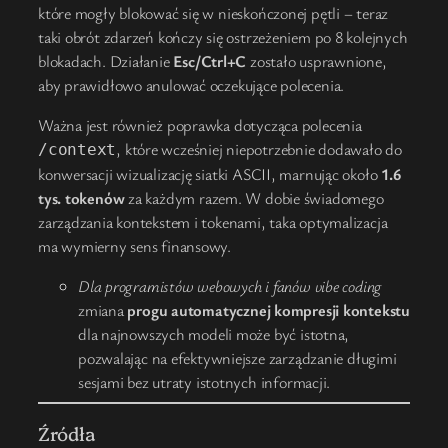
które mogły blokować się w nieskończonej pętli – teraz
taki obrót zdarzeń kończy się ostrzeżeniem po 8 kolejnych
blokadach. Działanie
Esc/Ctrl+C
zostało usprawnione,
aby prawidłowo anulować oczekujące polecenia.
Ważna jest również poprawka dotycząca polecenia
, które wcześniej niepotrzebnie dodawało do
/context
konwersacji wizualizację siatki ASCII, marnując około
1.6
tys. tokenów
za każdym razem. W dobie świadomego
zarządzania kontekstem i tokenami, taka optymalizacja
ma wymierny sens finansowy.
Dla programistów webowych i fanów vibe coding
zmiana
progu automatycznej kompresji kontekstu
dla najnowszych modeli może być istotna,
pozwalając na efektywniejsze zarządzanie długimi
sesjami bez utraty istotnych informacji.
Źródła