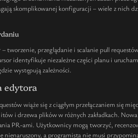
gają skomplikowanej konfiguracji – wiele z nich dz
ydaniu
 – tworzenie, przeglądanie i scalanie pull request
rsor identyfikuje niezależne części planu i urucha
dzie występują zależności.
a edytora
equestów wiąże się z ciągłym przełączaniem się mię
itów i drzewa plików w różnych zakładkach. Nowa w
zania PR-ami. Użytkownicy mogą tworzyć, recenzowa
je nienaruszony, a programista nie musi przypomina