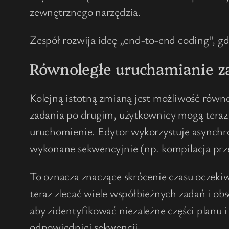
zewnętrznego narzędzia.
Zespół rozwija ideę „end-to-end coding”, 
Równoległe uruchamianie z
Kolejną istotną zmianą jest możliwość równ
zadania po drugim, użytkownicy mogą teraz z
uruchomienie. Edytor wykorzystuje asynchron
wykonane sekwencyjnie (np. kompilacja prz
To oznacza znaczące skrócenie czasu oczek
teraz zlecać wiele współbieżnych zadań i obs
aby zidentyfikować niezależne części planu
odpowiedniej sekwencji.