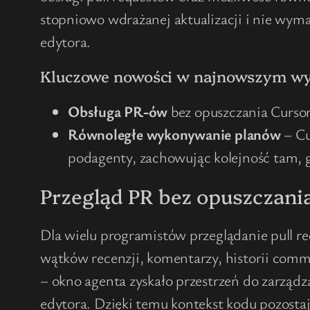
stopniowo wdrażanej aktualizacji i nie wyma
edytora.
Kluczowe nowości w najnowszym w
Obsługa PR-ów
bez opuszczania Cursor
Równoległe wykonywanie planów
– Cu
podagenty, zachowując kolejność tam, g
Przegląd PR bez opuszczani
Dla wielu programistów przeglądanie pull r
wątków recenzji, komentarzy, historii comm
– okno agenta zyskało przestrzeń do zarząd
edytora. Dzięki temu kontekst kodu pozosta