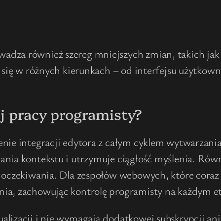
adza również szereg mniejszych zmian, takich ja
ja się w różnych kierunkach – od interfejsu użytk
j pracy programisty?
ienie integracji edytora z całym cyklem wytwarz
ania kontekstu i utrzymuje ciągłość myślenia. Rów
 oczekiwania. Dla zespołów webowych, które coraz c
nia, zachowując kontrolę programisty na każdym et
alizacji i nie wymagają dodatkowej subskrypcji an