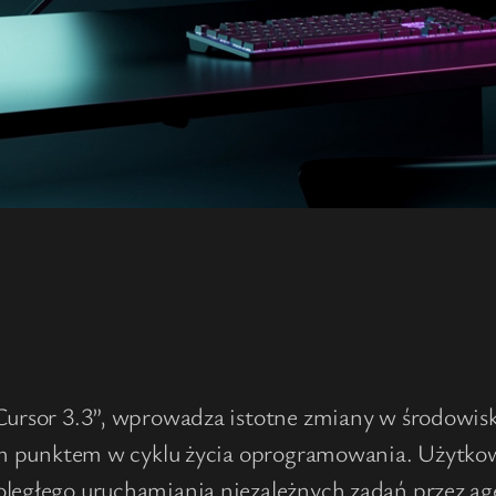
„Cursor 3.3”, wprowadza istotne zmiany w środowi
alnym punktem w cyklu życia oprogramowania. Użyt
noległego uruchamiania niezależnych zadań przez 