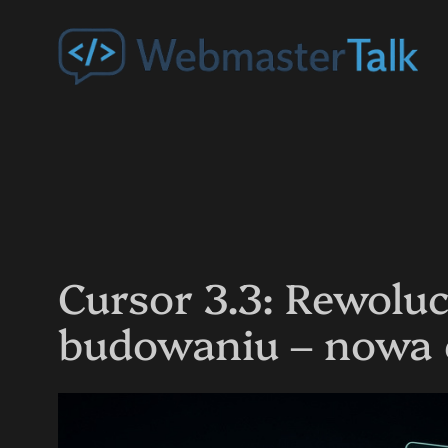
Przejdź
do
treści
Cursor 3.3: Rewolu
budowaniu – nowa 