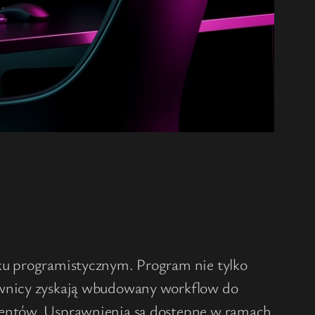
sku programistycznym. Program nie tylko
kownicy zyskają wbudowany workflow do
agentów. Usprawnienia są dostępne w ramach