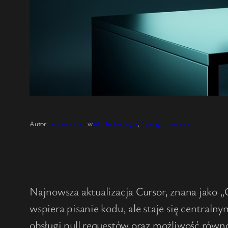
Autor:
Frontendfreak
w
AI i Technologia
, 
Oprogramowanie
Najnowsza aktualizacja Cursor, znana jako 
wspiera pisanie kodu, ale staje się centr
obsługi pull requestów oraz możliwość rów