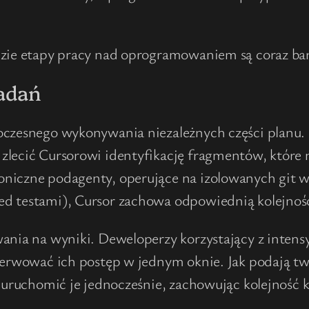
gdzie etapy pracy nad oprogramowaniem są coraz ba
adań
oczesnego wykonywania niezależnych części planu.
lecić Cursorowi identyfikację fragmentów, które n
iczne podagenty, operujące na izolowanych git work
ed testami), Cursor zachowa odpowiednią kolejnoś
iwania na wyniki. Deweloperzy korzystający z inte
erwować ich postęp w jednym oknie. Jak podają twór
 i uruchomić je jednocześnie, zachowując kolejnoś