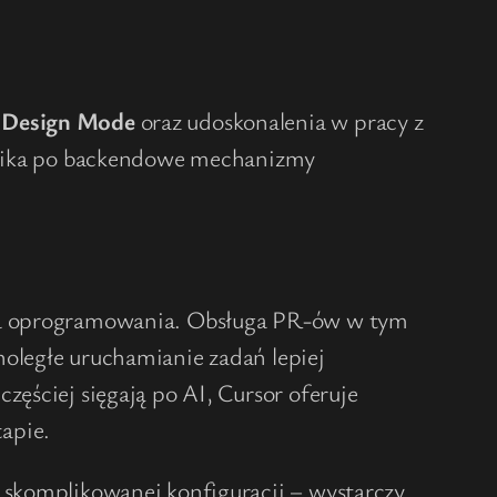
k
Design Mode
oraz udoskonalenia w pracy z
ownika po backendowe mechanizmy
ania oprogramowania. Obsługa PR-ów w tym
noległe uruchamianie zadań lepiej
zęściej sięgają po AI, Cursor oferuje
apie.
i skomplikowanej konfiguracji – wystarczy