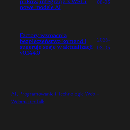
plików, integracja z WSL i
08-05
nowe modele AI
Factory wzmacnia
2026-
bezpieczeństwo komend i
sugeruje sesje w aktualizacji
08-05
v0.144.0
AI, Programowanie i Technologie Web –
WebmasterTalk