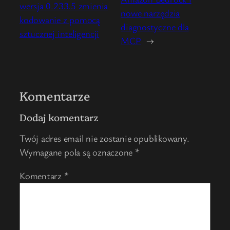
wersja 0.233.5 zmienia
nowe narzędzia
kodowanie z pomocą
diagnostyczne dla
sztucznej inteligencji
MCP
→
Komentarze
Dodaj komentarz
Twój adres email nie zostanie opublikowany.
Wymagane pola są oznaczone
*
Komentarz
*