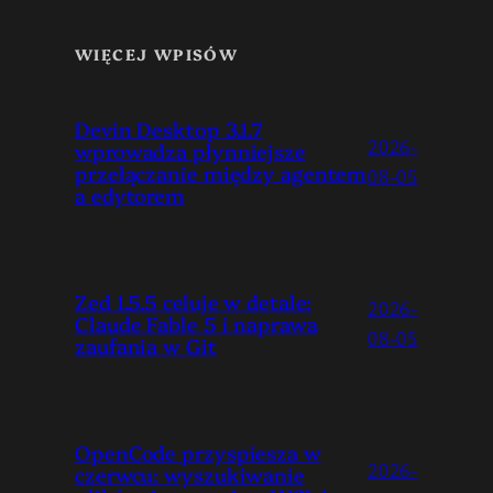
WIĘCEJ WPISÓW
Devin Desktop 3.1.7
2026-
wprowadza płynniejsze
przełączanie między agentem
08-05
a edytorem
Zed 1.5.5 celuje w detale:
2026-
Claude Fable 5 i naprawa
08-05
zaufania w Git
OpenCode przyspiesza w
2026-
czerwcu: wyszukiwanie