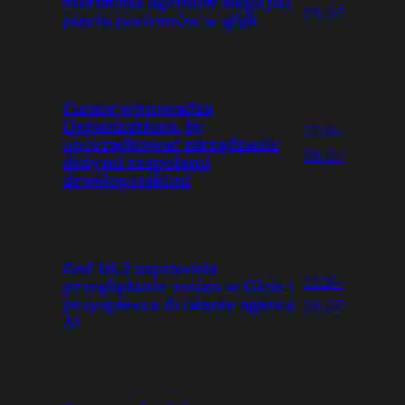
hierarchia agentów sięga już
08-07
pięciu poziomów w głąb
Cursor wprowadza
Organizations, by
2026-
uporządkować zarządzanie
08-07
dużymi zespołami
deweloperskimi
Zed 1.6.3 usprawnia
2026-
przeglądanie zmian w Gicie i
przyspiesza działanie agenta
08-07
AI