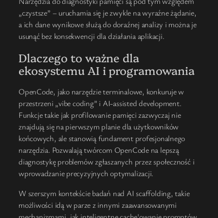
Narzędzia do diagnostyki pamięci są pod tym względem
„czystsze” – uruchamia się je zwykle na wyraźne żądanie,
a ich dane wynikowe służą do doraźnej analizy i można je
usunąć bez konsekwencji dla działania aplikacji.
Dlaczego to ważne dla
ekosystemu AI i programowania
OpenCode, jako narzędzie terminalowe, konkuruje w
przestrzeni „vibe coding” i AI-assisted development.
Funkcje takie jak profilowanie pamięci zazwyczaj nie
znajdują się na pierwszym planie dla użytkowników
końcowych, ale stanowią fundament profesjonalnego
narzędzia. Pozwalają twórcom OpenCode na lepszą
diagnostykę problemów zgłaszanych przez społeczność i
wprowadzanie precyzyjnych optymalizacji.
W szerszym kontekście badań nad AI scaffolding, takie
możliwości idą w parze z innymi zaawansowanymi
mechanizmami, jak inteligentne cache'owanie promptów,