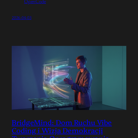
OpenCode
2026-04-03
BridgeMind: Dom Ruchu Vibe
Coding i Wizja Demokracji