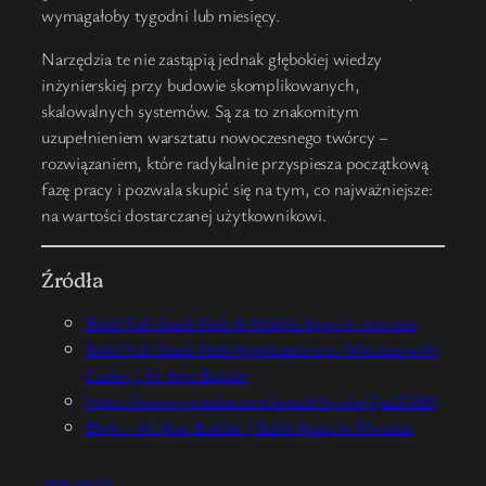
wymagałoby tygodni lub miesięcy.
Narzędzia te nie zastąpią jednak głębokiej wiedzy
inżynierskiej przy budowie skomplikowanych,
skalowalnych systemów. Są za to znakomitym
uzupełnieniem warsztatu nowoczesnego twórcy –
rozwiązaniem, które radykalnie przyspiesza początkową
fazę pracy i pozwala skupić się na tym, co najważniejsze:
na wartości dostarczanej użytkownikowi.
Źródła
Build Full-Stack Web & Mobile Apps in minutes
Build Full-Stack Web Applications in Minutes with
Codev | AI App Builder
https://www.youtube.com/watch?v=zJo-QaZGk80
Blink – AI App Builder | Build Apps in Minutes
2026-04-03