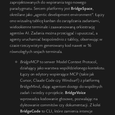
zaprojektowanych do wspierania tego nowego
paradygmatu. Sercem platformy jest
BridgeSpace
,
określane jako „agentic development environment”. Łączy
ono wizualną tablicę kanban do zarządzania zadaniami,
wielookienne terminale i zaawansowaną orkiestrację
agentów AI. Zadania można przeciągać i upuszczać, a
agenty uruchamiać bezpośrednio z tablicy, obserwując w
czasie rzeczywistym generowany kod nawet w 16
równoległych sesjach terminala.
BridgeMCP
to serwer Model Context Protocol,
działający jako warstwa współdzielonego kontekstu.
Łączy on edytory wspierające MCP (takie jak
Cursor, Claude Code czy Windsurf) z platformą
BridgeMind, dając agentom dostęp do wspólnych
zadań i wiedzy o projekcie.
BridgeVoice
wprowadza kodowanie głosowe, pozwalając na
dyktowanie commitów czy dokumentacji. Z kolei
BridgeCode
to CLI, które zamienia intencje