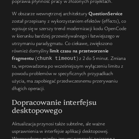
poprawia płynność pracy w złożonych projektach.
W obszarze wewnętrznej architektury
QuestionService
został przepisany z wykorzystaniem efektów (effects), co
wpisuje się w szerszy trend modernizacji kodu OpenCode
w kierunku bardziej przewidywalnego i łatwiejszego w
utrzymaniu paradygmatu. Co ciekawe, zwiększono
również domyślny
limit czasu na przetworzenie
fragmentu
(
) z 2 do 5 minut. Zmiana
chunk timeout
ta, wprowadzona po wcześniejszym wyłączeniu limitu z
powodu problemów w specyficznych przypadkach
użycia, ma zapobiegać przedwczesnemu przerywaniu
długich operacji.
Dopracowanie interfejsu
desktopowego
Aktualizacja przynosi także subtelne, ale ważne
usprawnienia w interfejsie aplikacji desktopowej.
Wprowadzono między innymi poprawki związane z