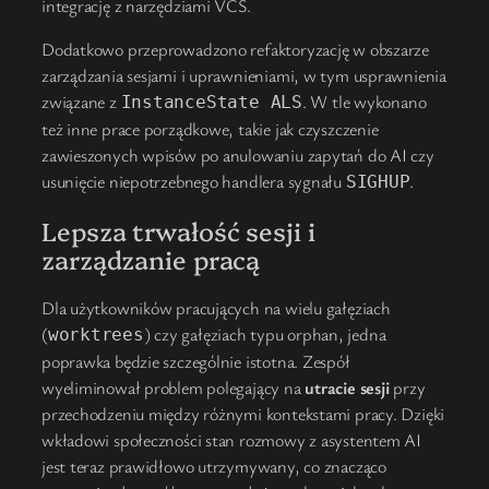
integrację z narzędziami VCS.
Dodatkowo przeprowadzono refaktoryzację w obszarze
zarządzania sesjami i uprawnieniami, w tym usprawnienia
związane z
. W tle wykonano
InstanceState ALS
też inne prace porządkowe, takie jak czyszczenie
zawieszonych wpisów po anulowaniu zapytań do AI czy
usunięcie niepotrzebnego handlera sygnału
.
SIGHUP
Lepsza trwałość sesji i
zarządzanie pracą
Dla użytkowników pracujących na wielu gałęziach
(
) czy gałęziach typu orphan, jedna
worktrees
poprawka będzie szczególnie istotna. Zespół
wyeliminował problem polegający na
utracie sesji
przy
przechodzeniu między różnymi kontekstami pracy. Dzięki
wkładowi społeczności stan rozmowy z asystentem AI
jest teraz prawidłowo utrzymywany, co znacząco