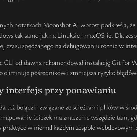
alnych notatkach Moonshot AI wprost podkreśla, że
ndows tak samo jak na Linuksie i macOS-ie. Dla ze
j czasu spędzanego na debugowaniu różnic w inte
ode CLI od dawna rekomendował instalację Git fo
 co eliminuje pośredników i zmniejsza ryzyko błędów
zy interfejs przy ponawianiu
ała też bolączki związane ze ścieżkami plików w 
 mapowanie ścieżek ma znaczenie wszędzie tam, gd
w praktyce w niemal każdym zespole webdevowym