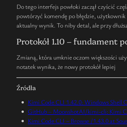
Do tego interfejs powłoki zaczął czyścić cz
powtórzyć komendę po błędzie, użytkownik wi
aktualny wynik. To niby detal, ale przy dłuż
Protokół 1.10 – fundament p
Zmianą, która umknie oczom większości uży
notatek wynika, że nowy protokół lepiej
Źródła
Kimi Code CLI 1.42.0: Windows Shell O
GitHub – MoonshotAI/kimi-cli: Kimi Co
Kimi Code CLI – Browse /1.43.0 at Sou