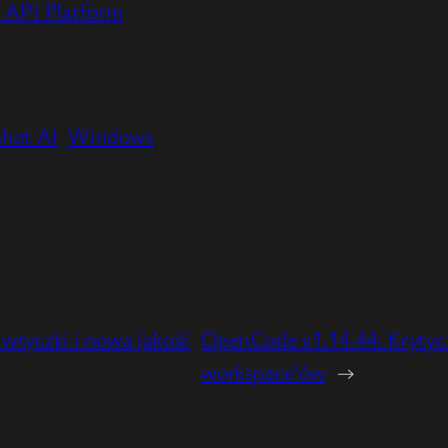
i API Platform
hot AI
Windows
 wtyczki i nowa jakość
OpenCode v1.14.44: Krytycz
workspace’ów
→