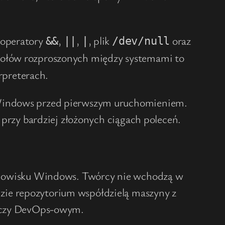
 operatory
,
,
, plik
oraz
&&
||
|
/dev/null
społów rozproszonych między systemami to
rpreterach.
r Windows przed pierwszym uruchomieniem.
 przy bardziej złożonych ciągach poleceń.
środowisku Windows. Twórcy nie wchodzą w
zie repozytorium współdzielą maszyny z
 czy DevOps-owym.