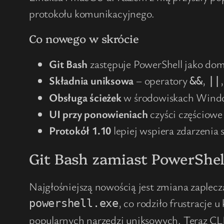
protokołu komunikacyjnego.
Co nowego w skrócie
Git Bash
zastępuje PowerShell jako do
Składnia uniksowa
– operatory
,
&&
||
Obsługa ścieżek
w środowiskach Window
UI przy ponowieniach
czyści częściowe
Protokół 1.10
lepiej wspiera zdarzenia 
Git Bash zamiast PowerShell
Najgłośniejszą nowością jest zmiana zaplec
, co rodziło frustracje
powershell.exe
popularnych narzędzi uniksowych. Teraz CL