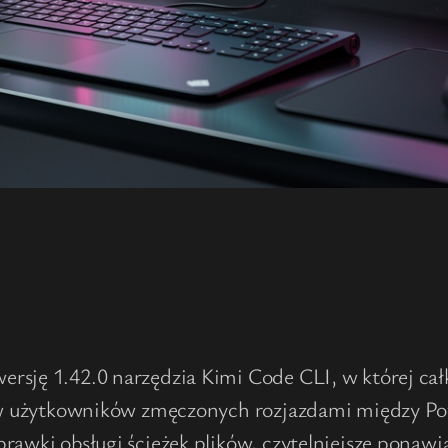
rsję 1.42.0 narzędzia Kimi Code CLI, w której ca
ca w użytkowników zmęczonych rozjazdami między P
rawki obsługi ścieżek plików, czytelniejsze ponawi