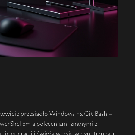
łkowicie przesiadło Windows na Git Bash –
owerShellem a poleceniami znanymi z
anie operacji i świeża wersja wewnętrznego