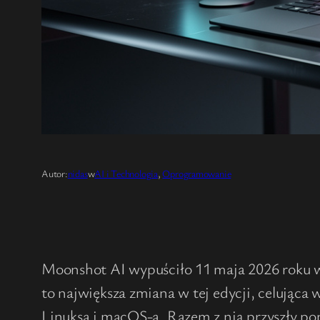
Autor:
nidas
w
AI i Technologia
, 
Oprogramowanie
Moonshot AI wypuściło 11 maja 2026 roku we
to największa zmiana w tej edycji, celują
Linuksa i macOS-a. Razem z nią przyszły pop