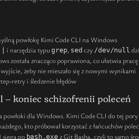
myślną powłokę Kimi Code CLI na Windows
,
i narzędzia typu
,
czy
dzi
|
grep
sed
/dev/null
s została znacząco poprawiona, co ułatwia pracę
 wyjście, żeby nie mieszało się z nowymi wynikami
step-retry i śledzenie błędów
 – koniec schizofrenii poleceń
za powłoki dla Windows. Kimi Code CLI do tej pory 
 u każdego, kto próbował korzystać z łańcuchów pol
I sięga po
z Git Basha, czyli to samo ś
bash.exe