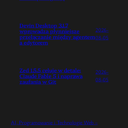
Devin Desktop 3.1.7
2026-
wprowadza płynniejsze
przełączanie między agentem
08-05
a edytorem
Zed 1.5.5 celuje w detale:
2026-
Claude Fable 5 i naprawa
08-05
zaufania w Git
AI, Programowanie i Technologie Web –