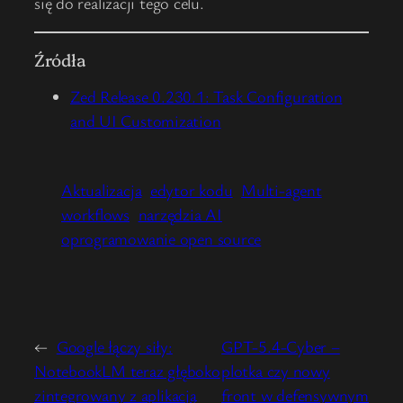
się do realizacji tego celu.
Źródła
Zed Release 0.230.1: Task Configuration
and UI Customization
Aktualizacja
edytor kodu
Multi-agent
workflows
narzędzia AI
oprogramowanie open source
←
Google łączy siły:
GPT-5.4-Cyber –
NotebookLM teraz głęboko
plotka czy nowy
zintegrowany z aplikacją
front w defensywnym