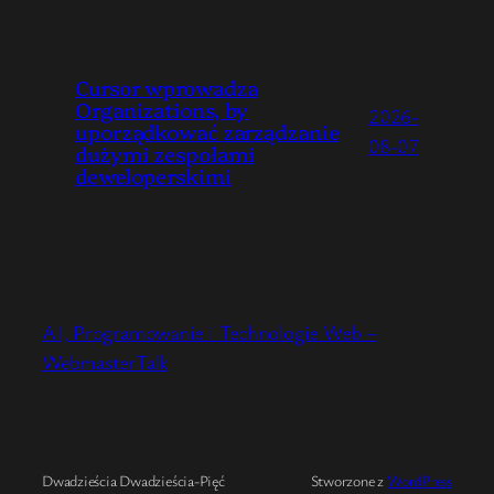
Cursor wprowadza
Organizations, by
2026-
uporządkować zarządzanie
08-07
dużymi zespołami
deweloperskimi
AI, Programowanie i Technologie Web –
WebmasterTalk
Dwadzieścia Dwadzieścia-Pięć
Stworzone z
WordPress