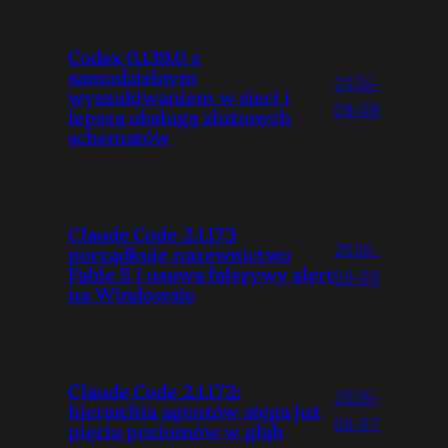
Codex 0.139.0 z
samodzielnym
2026-
wyszukiwaniem w sieci i
08-08
lepszą obsługą złożonych
schematów
Claude Code 2.1.173
2026-
porządkuje nazewnictwo
Fable 5 i usuwa fałszywy alert
08-08
na Windowsie
Claude Code 2.1.172:
2026-
hierarchia agentów sięga już
08-07
pięciu poziomów w głąb