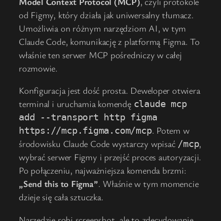
Model Context Protocol (MCP)
, czyli protokole
od Figmy, który działa jak uniwersalny tłumacz.
Umożliwia on różnym narzędziom AI, w tym
Claude Code, komunikację z platformą Figma. To
właśnie ten serwer MCP pośredniczy w całej
rozmowie.
Konfiguracja jest dość prosta. Deweloper otwiera
terminal i uruchamia komendę
claude mcp
add --transport http figma
. Potem w
https://mcp.figma.com/mcp
środowisku Claude Code wystarczy wpisać
,
/mcp
wybrać serwer Figmy i przejść proces autoryzacji.
Po połączeniu, najważniejsza komenda brzmi:
„Send this to Figma”
. Właśnie w tym momencie
dzieje się cała sztuczka.
Narzędzie robi screenshot, ale to zdecydowanie