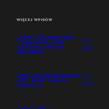
WIĘCEJ WPISÓW
Codex 0.139.0: samodzielne
2026-
wyszukiwanie w sieci i
solidniejsze schematy
08-09
narzędziowe
OpenCode z lepszą integracją
2026-
MCP – ścieżki względne i
08-09
nowe API v2
Codex 0.139.0 z