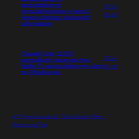
samodzielnym
2026-
wyszukiwaniem w sieci i
08-08
lepszą obsługą złożonych
schematów
Claude Code 2.1.173
2026-
porządkuje nazewnictwo
Fable 5 i usuwa fałszywy alert
08-08
na Windowsie
AI, Programowanie i Technologie Web –
WebmasterTalk