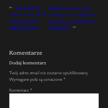
←
Era szybkiego
Claude zhackowany: jak
klejenia kodu: jak AI
chińska grupa szpiegowska
generuje kryzys
zmusiła AI do prowadzenia
bezpieczeństwa
cyberataków
→
Komentarze
Dodaj komentarz
Twój adres email nie zostanie opublikowany.
Wymagane pola są oznaczone
*
Komentarz
*