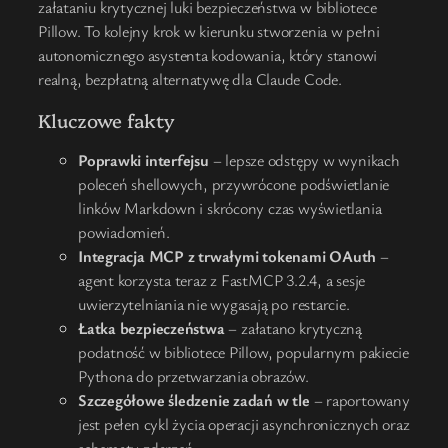
załataniu krytycznej luki bezpieczeństwa w bibliotece
Pillow. To kolejny krok w kierunku stworzenia w pełni
autonomicznego asystenta kodowania, który stanowi
realną, bezpłatną alternatywę dla Claude Code.
Kluczowe fakty
Poprawki interfejsu
– lepsze odstępy w wynikach
poleceń shellowych, przywrócone podświetlanie
linków Markdown i skrócony czas wyświetlania
powiadomień.
Integracja MCP z trwałymi tokenami OAuth
–
agent korzysta teraz z FastMCP 3.2.4, a sesje
uwierzytelniania nie wygasają po restarcie.
Łatka bezpieczeństwa
– załatano krytyczną
podatność w bibliotece Pillow, popularnym pakiecie
Pythona do przetwarzania obrazów.
Szczegółowe śledzenie zadań w tle
– raportowany
jest pełen cykl życia operacji asynchronicznych oraz