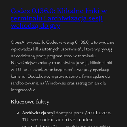
Codex 0.136.0: Klikalne linki w
terminalu i archiwizacja sesji
wchodzą do gry
OpenAI wypuściło Codex w wersji 0.136.0, a to wydanie
wprowadza kilka istotnych usprawnień, które wpływają
na codzienną pracę programistów w terminalu.
Najważniejsze zmiany to archiwizacja sesji, klikalne linki
w TUI oraz zwiększone bezpieczeństwo przy egzekucji
komend. Dodatkowo, wprowadzono alfa-narzędzie do
sandboxowania na Windowsie oraz szereg zmian dla
integratorów.
Kluczowe fakty
Archiwizacja sesji
dostępna przez
w
/archive
TUI oraz
i
codex archive
codex
w CLI — zarchiwizowane wątki są
unarchive