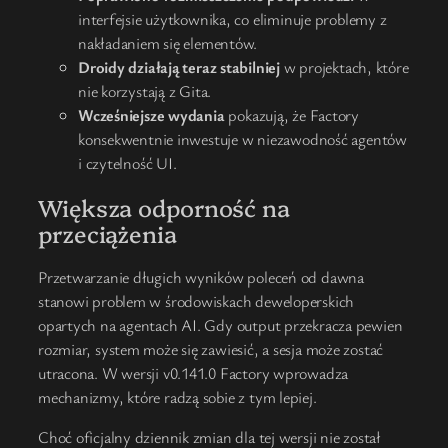
interfejsie użytkownika, co eliminuje problemy z
nakładaniem się elementów.
Droidy działają teraz stabilniej
w projektach, które
nie korzystają z Gita.
Wcześniejsze wydania
pokazują, że Factory
konsekwentnie inwestuje w niezawodność agentów
i czytelność UI.
Większa odporność na
przeciążenia
Przetwarzanie długich wyników poleceń od dawna
stanowi problem w środowiskach deweloperskich
opartych na agentach AI. Gdy output przekracza pewien
rozmiar, system może się zawiesić, a sesja może zostać
utracona. W wersji v0.141.0 Factory wprowadza
mechanizmy, które radzą sobie z tym lepiej.
Choć oficjalny dziennik zmian dla tej wersji nie został