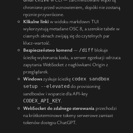
chronione przed wznowieniem, dopóki nie zostaną
ręcznie przywrócone.
Klikalne linki
w widoku markdown TUI
wykorzystują metadane OSC 8, a szerokie tabele w
ciasnych oknach zwijają się do czytelnych par
klucz-wartość.
Bezpieczeństwo komend
—
blokuje
/diff
ścieżkę wykonania kodu, a serwer egzekucji odrzuca
zapytania WebSocket z nagłówkami Origin z
przeglądarek.
Windows
zyskuje ścieżkę
codex sandbox
do provisioning
setup --elevated
sandboxów i wsparcie dla API-key
.
CODEX_API_KEY
WebSocket do zdalnego sterowania
przechodzi
na krótkoterminowe tokeny serwerowe zamiast
tokenów dostępu ChatGPT.