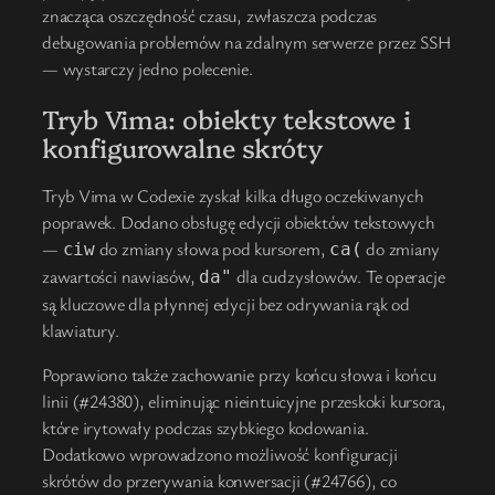
znacząca oszczędność czasu, zwłaszcza podczas
debugowania problemów na zdalnym serwerze przez SSH
— wystarczy jedno polecenie.
Tryb Vima: obiekty tekstowe i
konfigurowalne skróty
Tryb Vima w Codexie zyskał kilka długo oczekiwanych
poprawek. Dodano obsługę edycji obiektów tekstowych
—
do zmiany słowa pod kursorem,
do zmiany
ciw
ca(
zawartości nawiasów,
dla cudzysłowów. Te operacje
da"
są kluczowe dla płynnej edycji bez odrywania rąk od
klawiatury.
Poprawiono także zachowanie przy końcu słowa i końcu
linii (#24380), eliminując nieintuicyjne przeskoki kursora,
które irytowały podczas szybkiego kodowania.
Dodatkowo wprowadzono możliwość konfiguracji
skrótów do przerywania konwersacji (#24766), co