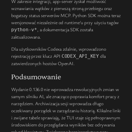
W zakresie integracji, app-server zyskał możliwość
wznawiania wątków z pierwszą stroną przebiegu oraz
bogatszy status serwerów MCP. Python SDK można teraz
wersjonować niezależnie od runtime'u przy użyciu tagów
, a dokumentacja SDK została
python-v*
zaktualizowana.
Dla użytkowników Codexa zdalnie, wprowadzono
rejestrację przez klucz API
dla
CODEX_API_KEY
zatwierdzonych hostów OpenAI.
Podsumowanie
Wydanie 0.136.0 nie wprowadza rewolucyjnych zmian w
samym silniku AI, ale znacząco poprawia komfort pracy z
narzędziem. Archiwizacja sesji wprowadza długo
oczekiwany porządek w zarządzaniu historią. Klikalne linki
i zwijane tabele sprawiają, że TUI staje się pełnoprawnym
środowiskiem do przeglądania wyników bez odrywania
rąk od klawiatury. Zwiększone bezpieczeństwo przy