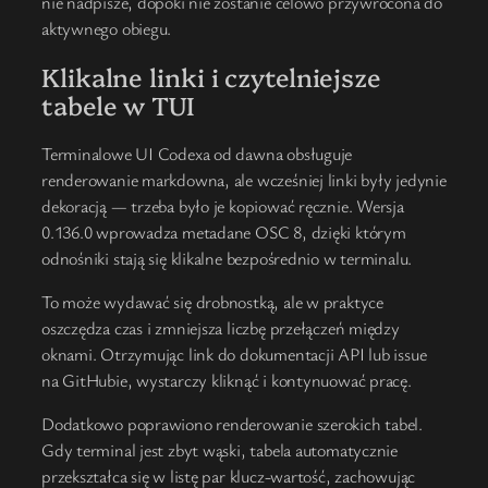
nie nadpisze, dopóki nie zostanie celowo przywrócona do
aktywnego obiegu.
Klikalne linki i czytelniejsze
tabele w TUI
Terminalowe UI Codexa od dawna obsługuje
renderowanie markdowna, ale wcześniej linki były jedynie
dekoracją — trzeba było je kopiować ręcznie. Wersja
0.136.0 wprowadza metadane OSC 8, dzięki którym
odnośniki stają się klikalne bezpośrednio w terminalu.
To może wydawać się drobnostką, ale w praktyce
oszczędza czas i zmniejsza liczbę przełączeń między
oknami. Otrzymując link do dokumentacji API lub issue
na GitHubie, wystarczy kliknąć i kontynuować pracę.
Dodatkowo poprawiono renderowanie szerokich tabel.
Gdy terminal jest zbyt wąski, tabela automatycznie
przekształca się w listę par klucz-wartość, zachowując