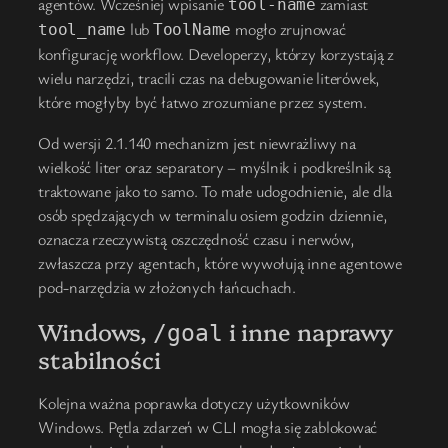
agentów. Wcześniej wpisanie
zamiast
tool-name
lub
mogło zrujnować
tool_name
ToolName
konfigurację workflow. Developerzy, którzy korzystają z
wielu narzędzi, tracili czas na debugowanie literówek,
które mogłyby być łatwo zrozumiane przez system.
Od wersji 2.1.140 mechanizm jest niewrażliwy na
wielkość liter oraz separatory – myślnik i podkreślnik są
traktowane jako to samo. To małe udogodnienie, ale dla
osób spędzających w terminalu osiem godzin dziennie,
oznacza rzeczywistą oszczędność czasu i nerwów,
zwłaszcza przy agentach, które wywołują inne agentowe
pod-narzędzia w złożonych łańcuchach.
Windows,
i inne naprawy
/goal
stabilności
Kolejna ważna poprawka dotyczy użytkowników
Windows. Pętla zdarzeń w CLI mogła się zablokować