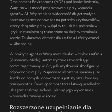
Development Environment (ADE) pod koniec kwietnia,
Warp rozwija model programowania przy wsparciu
agentów AI. Wspomniana widoczność długotrwałych
procesów agenta odpowiada na potrzeby użytkowników,
którzy chcą mieć pełny wgląd w to, jak ich polecenia w
języku naturalnym są tłumaczone na akcje w terminalu i
kodzie. To kluczowy element dla zaufania i efektywności
w vibe coding.
W praktyce agent w Warp może działać w trybie zaufania
(Autonomy Mode), automatycznie zatwierdzając i
commitując zmiany w Git, jeśli użytkownik skonfiguruje
odpowiednie reguły. Najnowsze ulepszenia sprawiają, że
ścieżka od pomysłu do wdrożenia jest szybsza i bardziej
transparentna. Deweloper może teraz łatwiej prześledzić,
jak agent analizuje zadanie, planuje jego wykonanie i
wprowadza zmiany w kodzie.
Rozszerzone uzupełnianie dla