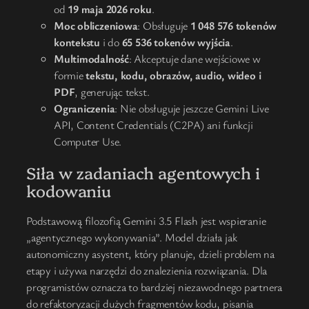
od
19 maja 2026 roku
.
Moc obliczeniowa
: Obsługuje
1 048 576 tokenów
kontekstu
i do
65 536 tokenów wyjścia
.
Multimodalność
: Akceptuje dane wejściowe w
formie
tekstu, kodu, obrazów, audio, wideo i
PDF
, generując tekst.
Ograniczenia
: Nie obsługuje jeszcze Gemini Live
API, Content Credentials (C2PA) ani funkcji
Computer Use.
Siła w zadaniach agentowych i
kodowaniu
Podstawową filozofią Gemini 3.5 Flash jest wspieranie
„agentycznego wykonywania”. Model działa jak
autonomiczny asystent, który planuje, dzieli problem na
etapy i używa narzędzi do znalezienia rozwiązania. Dla
programistów oznacza to bardziej niezawodnego partnera
do refaktoryzacji dużych fragmentów kodu, pisania