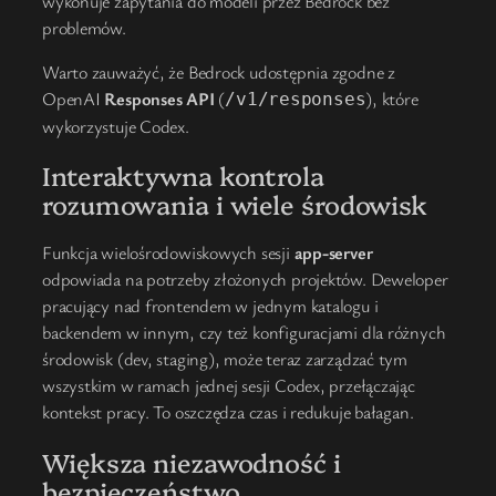
wykonuje zapytania do modeli przez Bedrock bez
problemów.
Warto zauważyć, że Bedrock udostępnia zgodne z
OpenAI
Responses API
(
), które
/v1/responses
wykorzystuje Codex.
Interaktywna kontrola
rozumowania i wiele środowisk
Funkcja wielośrodowiskowych sesji
app-server
odpowiada na potrzeby złożonych projektów. Deweloper
pracujący nad frontendem w jednym katalogu i
backendem w innym, czy też konfiguracjami dla różnych
środowisk (dev, staging), może teraz zarządzać tym
wszystkim w ramach jednej sesji Codex, przełączając
kontekst pracy. To oszczędza czas i redukuje bałagan.
Większa niezawodność i
bezpieczeństwo