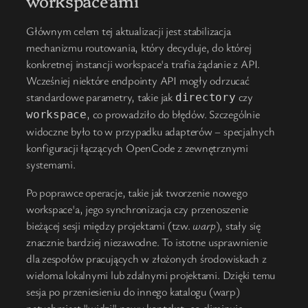
workspace'ami
Głównym celem tej aktualizacji jest stabilizacja
mechanizmu routowania, który decyduje, do której
konkretnej instancji workspace'a trafia żądanie z API.
Wcześniej niektóre endpointy API mogły odrzucać
standardowe parametry, takie jak
czy
directory
, co prowadziło do błędów. Szczególnie
workspace
widoczne było to w przypadku adapterów – specjalnych
konfiguracji łączących OpenCode z zewnętrznymi
systemami.
Po poprawce operacje, takie jak tworzenie nowego
workspace'a, jego synchronizacja czy przenoszenie
bieżącej sesji między projektami (tzw.
warp
), stały się
znacznie bardziej niezawodne. To istotne usprawnienie
dla zespołów pracujących w złożonych środowiskach z
wieloma lokalnymi lub zdalnymi projektami. Dzięki temu
sesja po przeniesieniu do innego katalogu (warp)
natychmiast "widzi" nowy kontekst, co eliminuje