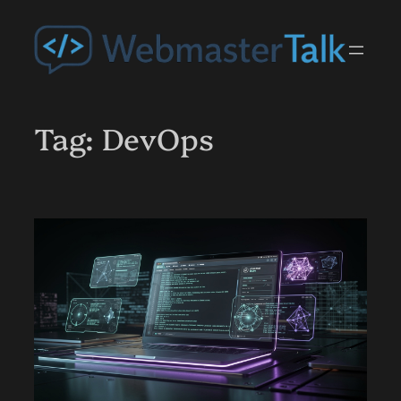
Przejdź
do
treści
Tag:
DevOps