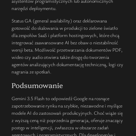
asystentów programistycznych lub autonomicznych
narzędzi deploymentu.
Status GA (general availability) oraz deklarowana
gotowość do skalowania w produkcji to zielone światło
dla zespołów SaaS i platform hostingowych, które chcą
integrować zaawansowane AI bez obaw o niestabilność
wersji beta. Możliwość przetwarzania dokumentów PDF,
wideo czy audio otwiera także drogę do tworzenia
agentów analizujących dokumentację techniczną, logi czy
nagrania ze spotkań.
Podsumowanie
Gemini 3.5 Flash to odpowiedź Google na rosnące
zapotrzebowanie rynku na szybkie, niezawodne i myślące
modele AI do zastosowań produkcyjnych. Choć wiąże się
z wyższą ceną niż poprzednia generacja, oferuje znaczący
postęp w inteligencji, zwłaszcza w obszarze zadań
agentowych i programistycznych. Dla deweloperów i