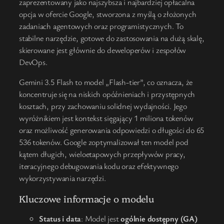
zaprezentowany jako najszybsza i najbardziej opłacalna
opcja w ofercie Google, stworzona z myślą o złożonych
zadaniach agentowych oraz programistycznych. To
stabilne narzędzie, gotowe do zastosowania na dużą skalę,
skierowane jest głównie do deweloperów i zespołów
DevOps.
Gemini 3.5 Flash to model „Flash-tier”, co oznacza, że
koncentruje się na niskich opóźnieniach i przystępnych
kosztach, przy zachowaniu solidnej wydajności. Jego
wyróżnikiem jest kontekst sięgający 1 miliona tokenów
oraz możliwość generowania odpowiedzi o długości do 65
536 tokenów. Google zoptymalizował ten model pod
kątem długich, wieloetapowych przepływów pracy,
iteracyjnego debugowania kodu oraz efektywnego
wykorzystywania narzędzi.
Kluczowe informacje o modelu
Status i data
: Model jest
ogólnie dostępny (GA)