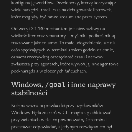
konfigurację workflow. Developerzy, którzy korzystają z
wielu narzędzi, tracili czas na debugowanie literówek,
które mogłyby być łatwo zrozumiane przez system.
Od wersji 2.1.140 mechanizm jest niewrażliwy na
wielkość liter oraz separatory – myślnik i podkreślnik są
traktowane jako to samo. To małe udogodnienie, ale dla
osób spędzających w terminalu osiem godzin dziennie,
oznacza rzeczywistą oszczędność czasu i nerwów,
zwłaszcza przy agentach, które wywołują inne agentowe
pod-narzędzia w złożonych łańcuchach.
Windows,
i inne naprawy
/goal
stabilności
Kolejna ważna poprawka dotyczy użytkowników
Windows. Pętla zdarzeń w CLI mogła się zablokować
przy zadaniach w tle, co powodowało, że terminal
przestawał odpowiadać, a jedynym rozwiązaniem był