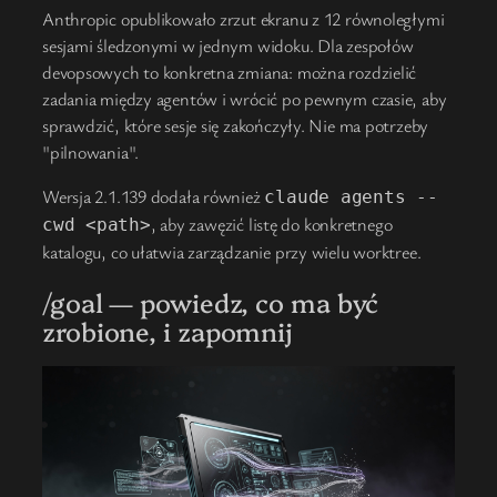
Anthropic opublikowało zrzut ekranu z 12 równoległymi
sesjami śledzonymi w jednym widoku. Dla zespołów
devopsowych to konkretna zmiana: można rozdzielić
zadania między agentów i wrócić po pewnym czasie, aby
sprawdzić, które sesje się zakończyły. Nie ma potrzeby
"pilnowania".
Wersja 2.1.139 dodała również
claude agents --
, aby zawęzić listę do konkretnego
cwd <path>
katalogu, co ułatwia zarządzanie przy wielu worktree.
/goal — powiedz, co ma być
zrobione, i zapomnij