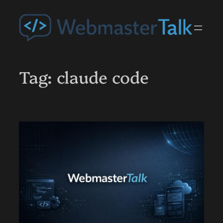
Przejdź
do
treści
Tag:
claude code