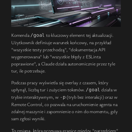
Komenda
to kluczowy element tej aktualizacji.
/goal
Użytkownik definiuje warunek końcowy, na przykład
"wszystkie testy przechodzą", "dokumentacja API
wygenerowana" lub "wszystkie błędy z ESLinta
poprawione", a Claude działa autonomicznie przez tyle
tur, ile potrzebuje.
Podczas pracy wyświetla się overlay z czasem, który
upłynął, liczbą tur i zużyciem tokenów.
działa w
/goal
trybie interaktywnym, w
(tryb bez interakcji) oraz w
-p
Remote Control, co pozwala na uruchomienie agenta na
zdalnej maszynie i zapomnienie o nim do momentu, gdy
sam zgłosi wyniki.
To zmiana, która przesuwa granice między "narzędziem"