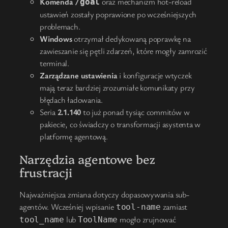
Komenda
oraz mechanizm hot-reload
/goal
ustawień zostały poprawione po wcześniejszych
problemach.
Windows
otrzymał dedykowaną poprawkę na
zawieszanie się pętli zdarzeń, które mogły zamrozić
terminal.
Zarządzane ustawienia
i konfiguracje wtyczek
mają teraz bardziej zrozumiałe komunikaty przy
błędach ładowania.
Seria
2.1.140
to już ponad tysiąc commitów w
pakiecie, co świadczy o transformacji asystenta w
platformę agentową.
Narzędzia agentowe bez
frustracji
Najważniejsza zmiana dotyczy dopasowywania sub-
agentów. Wcześniej wpisanie
zamiast
tool-name
lub
mogło zrujnować
tool_name
ToolName