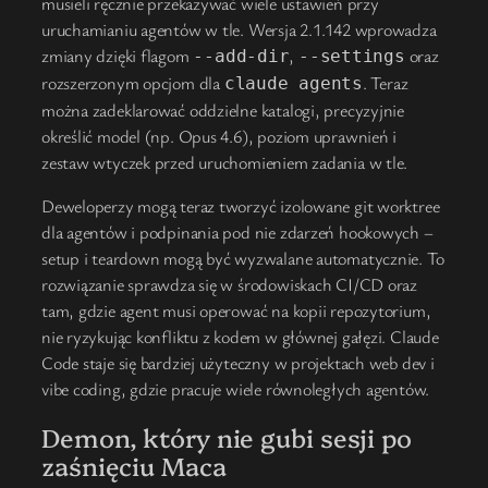
musieli ręcznie przekazywać wiele ustawień przy
uruchamianiu agentów w tle. Wersja 2.1.142 wprowadza
zmiany dzięki flagom
,
oraz
--add-dir
--settings
rozszerzonym opcjom dla
. Teraz
claude agents
można zadeklarować oddzielne katalogi, precyzyjnie
określić model (np. Opus 4.6), poziom uprawnień i
zestaw wtyczek przed uruchomieniem zadania w tle.
Deweloperzy mogą teraz tworzyć izolowane git worktree
dla agentów i podpinania pod nie zdarzeń hookowych –
setup i teardown mogą być wyzwalane automatycznie. To
rozwiązanie sprawdza się w środowiskach CI/CD oraz
tam, gdzie agent musi operować na kopii repozytorium,
nie ryzykując konfliktu z kodem w głównej gałęzi. Claude
Code staje się bardziej użyteczny w projektach web dev i
vibe coding, gdzie pracuje wiele równoległych agentów.
Demon, który nie gubi sesji po
zaśnięciu Maca