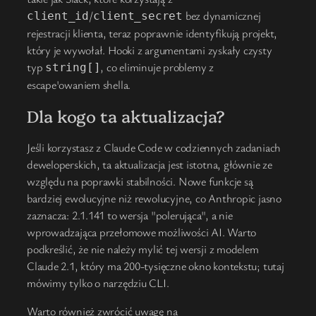
/
bez dynamicznej
client_id
client_secret
rejestracji klienta, teraz poprawnie identyfikują projekt,
który je wywołał. Hooki z argumentami zyskały czysty
typ
, co eliminuje problemy z
string[]
escape'owaniem shella.
Dla kogo ta aktualizacja?
Jeśli korzystasz z Claude Code w codziennych zadaniach
deweloperskich, ta aktualizacja jest istotna, głównie ze
względu na poprawki stabilności. Nowe funkcje są
bardziej ewolucyjne niż rewolucyjne, co Anthropic jasno
zaznacza: 2.1.141 to wersja "polerująca", a nie
wprowadzająca przełomowe możliwości AI. Warto
podkreślić, że nie należy mylić tej wersji z modelem
Claude 2.1, który ma 200-tysięczne okno kontekstu; tutaj
mówimy tylko o narzędziu CLI.
Warto również zwrócić uwagę na