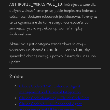
, które jest ważne dla
ANTHROPIC_WORKSPACE_ID
dużych wdrożeń enterprise, gdzie bezpieczna federacja
tożsamości obciążeń roboczych jest kluczowa. Tokeny są
teraz ograniczane do konkretnego workspace'u, co
zmniejsza ryzyko wycieków uprawnień między
środowiskami.
Aktualizacja jest dostępna standardową ścieżką –
wystarczy uruchomić
, aby
claude --version
sprawdzić obecną wersję, i pozwolić narzędziu na auto-
update.
Źródła
Claude Code 2.1.141: Enhanced Agent
Management and Terminal Integration
Claude Code changelog – Claude Code Docs
Claude Code v2.1.141: Enhanced Agent
Management and UI Improvements