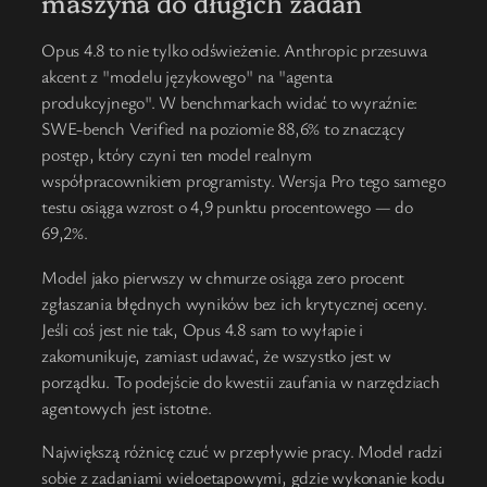
maszyna do długich zadań
Opus 4.8 to nie tylko odświeżenie. Anthropic przesuwa
akcent z "modelu językowego" na "agenta
produkcyjnego". W benchmarkach widać to wyraźnie:
SWE-bench Verified na poziomie 88,6% to znaczący
postęp, który czyni ten model realnym
współpracownikiem programisty. Wersja Pro tego samego
testu osiąga wzrost o 4,9 punktu procentowego — do
69,2%.
Model jako pierwszy w chmurze osiąga zero procent
zgłaszania błędnych wyników bez ich krytycznej oceny.
Jeśli coś jest nie tak, Opus 4.8 sam to wyłapie i
zakomunikuje, zamiast udawać, że wszystko jest w
porządku. To podejście do kwestii zaufania w narzędziach
agentowych jest istotne.
Największą różnicę czuć w przepływie pracy. Model radzi
sobie z zadaniami wieloetapowymi, gdzie wykonanie kodu