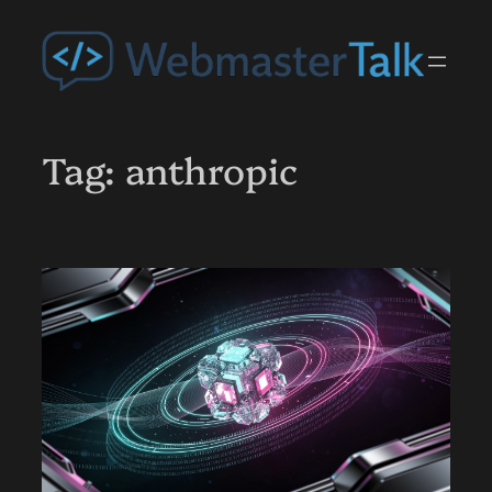
Przejdź
do
treści
Tag:
anthropic