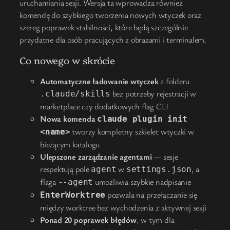
uruchamiania sesji. Wersja ta wprowadza również
komendę do szybkiego tworzenia nowych wtyczek oraz
szereg poprawek stabilności, które będą szczególnie
przydatne dla osób pracujących z obrazami i terminalem.
Co nowego w skrócie
Automatyczne ładowanie wtyczek
z folderu
bez potrzeby rejestracji w
.claude/skills
marketplace czy dodatkowych flag CLI
Nowa komenda
claude plugin init
tworzy kompletny szkielet wtyczki w
<name>
bieżącym katalogu
Ulepszone zarządzanie agentami
— sesje
respektują pole
w
, a
agent
settings.json
flaga
umożliwia szybkie nadpisanie
--agent
pozwala na przełączanie się
EnterWorktree
między worktree bez wychodzenia z aktywnej sesji
Ponad 20 poprawek błędów
, w tym dla