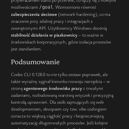
przywracaniem stanu po przerwie, co łączy się z nowymi
możliwościami
. Wzmocniono również
/goal
zabezpieczenia sieciowe
(network hardening), co ma
znaczenie przy zdalnej pracy i integracjach z
zewnętrznymi API. Użytkownicy Windows docenią
stabilność działania w piaskownicy
– to ważne w
środowiskach korporacyjnych, gdzie izolacja procesów
jest standardem.
Podsumowanie
Codex CLI 0.128.0 to nie tylko zestaw poprawek, ale
także wyraźny sygnał kierunku rozwoju narzędzia – w
stronę
agentowego środowiska pracy
z trwałymi
zadaniami, rozbudowaną warstwą wtyczek i precyzyjną
kontrolą uprawnień. Dla osób zajmujących się web
developmentem, devopsem czy tzw. vibe codingiem
oznacza to większą ciągłość pracy i bezpieczniejszą
automatyzację długotrwałych procesów. Jeśli kolejne