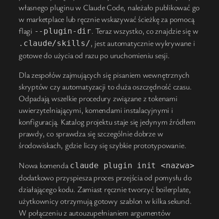
własnego pluginu w Claude Code, należało publikować go
w marketplace lub ręcznie wskazywać ścieżkę za pomocą
flagi
. Teraz wszystko, co znajdzie się w
--plugin-dir
, jest automatycznie wykrywane i
.claude/skills/
gotowe do użycia od razu po uruchomieniu sesji.
Dla zespołów zajmujących się pisaniem wewnętrznych
skryptów czy automatyzacji to duża oszczędność czasu.
Odpadają wszelkie procedury związane z tokenami
uwierzytelniającymi, komendami instalacyjnymi i
konfiguracją. Katalog projektu staje się jedynym źródłem
prawdy, co sprawdza się szczególnie dobrze w
środowiskach, gdzie liczy się szybkie prototypowanie.
Nowa komenda
claude plugin init <nazwa>
dodatkowo przyspiesza proces przejścia od pomysłu do
działającego kodu. Zamiast ręcznie tworzyć boilerplate,
użytkownicy otrzymują gotowy szablon w kilka sekund.
W połączeniu z autouzupełnianiem argumentów