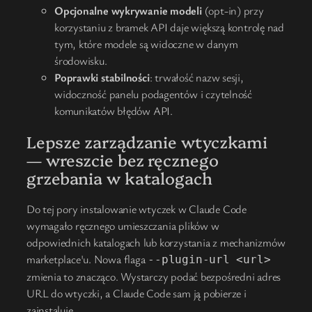
Opcjonalne wykrywanie modeli
(opt-in) przy
korzystaniu z bramek API daje większą kontrolę nad
tym, które modele są widoczne w danym
środowisku.
Poprawki stabilności
: trwałość nazw sesji,
widoczność panelu podagentów i czytelność
komunikatów błędów API.
Lepsze zarządzanie wtyczkami
— wreszcie bez ręcznego
grzebania w katalogach
Do tej pory instalowanie wtyczek w Claude Code
wymagało ręcznego umieszczania plików w
odpowiednich katalogach lub korzystania z mechanizmów
marketplace'u. Nowa flaga
--plugin-url <url>
zmienia to znacząco. Wystarczy podać bezpośredni adres
URL do wtyczki, a Claude Code sam ją pobierze i
zainstaluje.