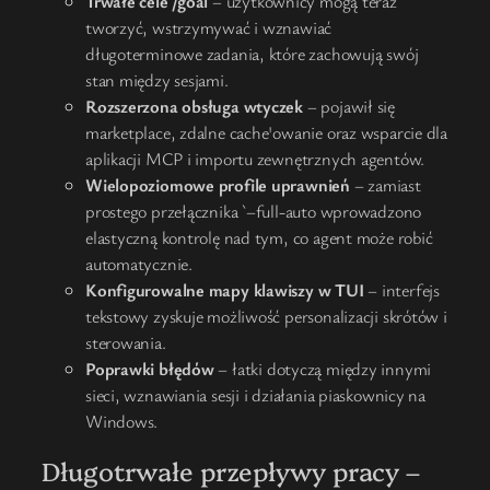
Trwałe cele /goal
– użytkownicy mogą teraz
tworzyć, wstrzymywać i wznawiać
długoterminowe zadania, które zachowują swój
stan między sesjami.
Rozszerzona obsługa wtyczek
– pojawił się
marketplace, zdalne cache'owanie oraz wsparcie dla
aplikacji MCP i importu zewnętrznych agentów.
Wielopoziomowe profile uprawnień
– zamiast
prostego przełącznika `–full-auto wprowadzono
elastyczną kontrolę nad tym, co agent może robić
automatycznie.
Konfigurowalne mapy klawiszy w TUI
– interfejs
tekstowy zyskuje możliwość personalizacji skrótów i
sterowania.
Poprawki błędów
– łatki dotyczą między innymi
sieci, wznawiania sesji i działania piaskownicy na
Windows.
Długotrwałe przepływy pracy –