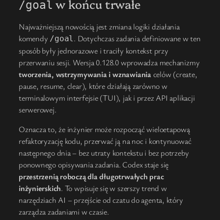
w końcu trwałe
/goal
Najważniejszą nowością jest zmiana logiki działania
komendy
. Dotychczas zadania definiowane w ten
/goal
sposób były jednorazowe i traciły kontekst przy
przerwaniu sesji. Wersja 0.128.0 wprowadza mechanizmy
tworzenia, wstrzymywania i wznawiania
celów (create,
pause, resume, clear), które działają zarówno w
terminalowym interfejsie (TUI), jak i przez API aplikacji
serwerowej.
Oznacza to, że inżynier może rozpocząć wieloetapową
refaktoryzację kodu, przerwać ją na noc i kontynuować
następnego dnia – bez utraty kontekstu i bez potrzeby
ponownego opisywania zadania. Codex staje się
przestrzenią roboczą dla długotrwałych prac
inżynierskich
. To wpisuje się w szerszy trend w
narzędziach AI – przejście od czatu do agenta, który
zarządza zadaniami w czasie.