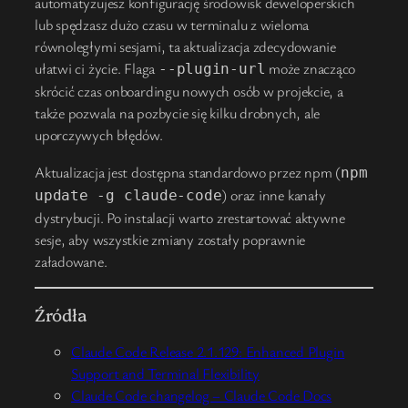
automatyzujesz konfigurację środowisk deweloperskich
lub spędzasz dużo czasu w terminalu z wieloma
równoległymi sesjami, ta aktualizacja zdecydowanie
ułatwi ci życie. Flaga
może znacząco
--plugin-url
skrócić czas onboardingu nowych osób w projekcie, a
także pozwala na pozbycie się kilku drobnych, ale
uporczywych błędów.
Aktualizacja jest dostępna standardowo przez npm (
npm
) oraz inne kanały
update -g claude-code
dystrybucji. Po instalacji warto zrestartować aktywne
sesje, aby wszystkie zmiany zostały poprawnie
załadowane.
Źródła
Claude Code Release 2.1.129: Enhanced Plugin
Support and Terminal Flexibility
Claude Code changelog – Claude Code Docs