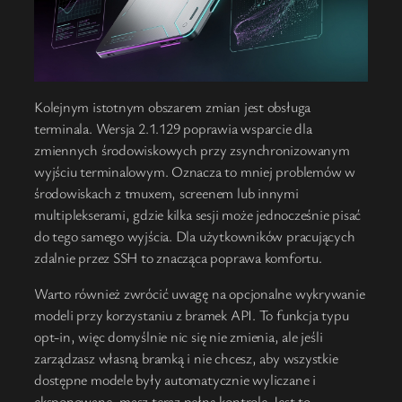
Kolejnym istotnym obszarem zmian jest obsługa
terminala. Wersja 2.1.129 poprawia wsparcie dla
zmiennych środowiskowych przy zsynchronizowanym
wyjściu terminalowym. Oznacza to mniej problemów w
środowiskach z tmuxem, screenem lub innymi
multiplekserami, gdzie kilka sesji może jednocześnie pisać
do tego samego wyjścia. Dla użytkowników pracujących
zdalnie przez SSH to znacząca poprawa komfortu.
Warto również zwrócić uwagę na opcjonalne wykrywanie
modeli przy korzystaniu z bramek API. To funkcja typu
opt-in, więc domyślnie nic się nie zmienia, ale jeśli
zarządzasz własną bramką i nie chcesz, aby wszystkie
dostępne modele były automatycznie wyliczane i
eksponowane, masz teraz pełną kontrolę. Jest to