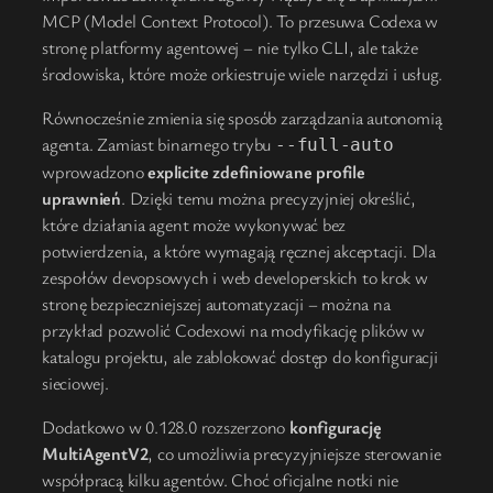
MCP (Model Context Protocol). To przesuwa Codexa w
stronę platformy agentowej – nie tylko CLI, ale także
środowiska, które może orkiestruje wiele narzędzi i usług.
Równocześnie zmienia się sposób zarządzania autonomią
agenta. Zamiast binarnego trybu
--full-auto
wprowadzono
explicite zdefiniowane profile
uprawnień
. Dzięki temu można precyzyjniej określić,
które działania agent może wykonywać bez
potwierdzenia, a które wymagają ręcznej akceptacji. Dla
zespołów devopsowych i web developerskich to krok w
stronę bezpieczniejszej automatyzacji – można na
przykład pozwolić Codexowi na modyfikację plików w
katalogu projektu, ale zablokować dostęp do konfiguracji
sieciowej.
Dodatkowo w 0.128.0 rozszerzono
konfigurację
MultiAgentV2
, co umożliwia precyzyjniejsze sterowanie
współpracą kilku agentów. Choć oficjalne notki nie