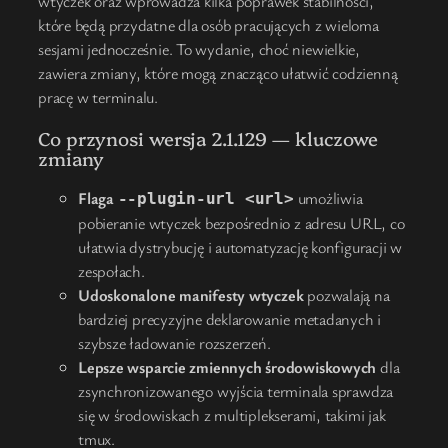
wtyczek oraz wprowadza kilka poprawek stabilności,
które będą przydatne dla osób pracujących z wieloma
sesjami jednocześnie. To wydanie, choć niewielkie,
zawiera zmiany, które mogą znacząco ułatwić codzienną
pracę w terminalu.
Co przynosi wersja 2.1.129 — kluczowe
zmiany
Flaga
umożliwia
--plugin-url <url>
pobieranie wtyczek bezpośrednio z adresu URL, co
ułatwia dystrybucję i automatyzację konfiguracji w
zespołach.
Udoskonalone manifesty wtyczek
pozwalają na
bardziej precyzyjne deklarowanie metadanych i
szybsze ładowanie rozszerzeń.
Lepsze wsparcie zmiennych środowiskowych
dla
zsynchronizowanego wyjścia terminala sprawdza
się w środowiskach z multiplekserami, takimi jak
tmux.