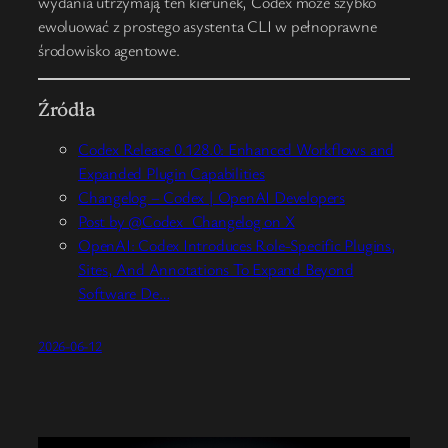
wydania utrzymają ten kierunek, Codex może szybko
ewoluować z prostego asystenta CLI w pełnoprawne
środowisko agentowe.
Źródła
Codex Release 0.128.0: Enhanced Workflows and
Expanded Plugin Capabilities
Changelog – Codex | OpenAI Developers
Post by @Codex_Changelog on X
OpenAI: Codex Introduces Role-Specific Plugins,
Sites, And Annotations To Expand Beyond
Software De…
2026-06-12