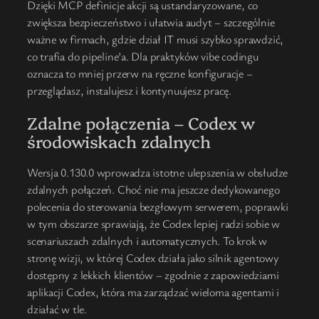
Dzięki MCP definicje akcji są ustandaryzowane, co
zwiększa bezpieczeństwo i ułatwia audyt – szczególnie
ważne w firmach, gdzie dział IT musi szybko sprawdzić,
co trafia do pipeline’a. Dla praktyków vibe codingu
oznacza to mniej przerw na ręczne konfiguracje –
przeglądasz, instalujesz i kontynuujesz pracę.
Zdalne połączenia – Codex w
środowiskach zdalnych
Wersja 0.130.0 wprowadza istotne ulepszenia w obsłudze
zdalnych połączeń. Choć nie ma jeszcze dedykowanego
polecenia do sterowania bezgłowym serwerem, poprawki
w tym obszarze sprawiają, że Codex lepiej radzi sobie w
scenariuszach zdalnych i automatycznych. To krok w
stronę wizji, w której Codex działa jako silnik agentowy
dostępny z lekkich klientów – zgodnie z zapowiedziami
aplikacji Codex, która ma zarządzać wieloma agentami i
działać w tle.