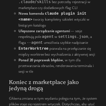
bez potrzeby rejestracji w
.claude/skills
marketplace czy dodatkowych flag CLI
Nowa komenda
claude plugin init
tworzy kompletny szkielet wtyczki w
<name>
bieżącym katalogu
Ulepszone zarządzanie agentami
— sesje
respektują pole
w
, a
agent
settings.json
flaga
umożliwia szybkie nadpisanie
--agent
pozwala na przełączanie się
EnterWorktree
między worktree bez wychodzenia z aktywnej sesji
Ponad 20 poprawek błędów
, w tym dla
przetwarzania obrazów, renderowania terminala i
sesji w tle
Koniec z marketplace jako
jedyną drogą
Główna zmiana w tym wydaniu polega na tym, że system
plików staje się rejestrem wtyczek. Dotychczas, aby użyć