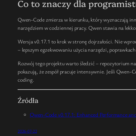
Co to znaczy dla programis
Qwen-Code zmierza w kierunku, który wyznaczają inne 
narzędziem w codziennej pracy. Qwen stawia na lekkoś
Wersja v0.17.1 to krok w stronę dojrzałości. Nie wp
– lepszym egzekwowaniu użycia narzędzi, poprawkach pr
Rozwój tego projektu warto śledzić – repozytorium na 
pokazują, że zespół pracuje intensywnie. Jeśli Qwen-
coding.
Źródła
Qwen-Code v0.17.1: Enhanced Performance and
2026-07-22