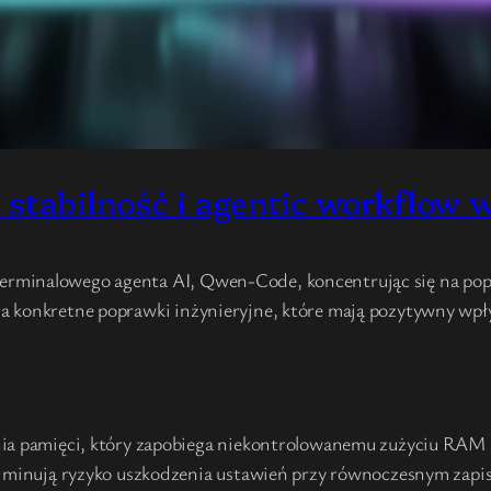
 stabilność i agentic workflow 
rminalowego agenta AI, Qwen-Code, koncentrując się na popr
a konkretne poprawki inżynieryjne, które mają pozytywny wpł
a pamięci, który zapobiega niekontrolowanemu zużyciu RAM p
iminują ryzyko uszkodzenia ustawień przy równoczesnym zapis