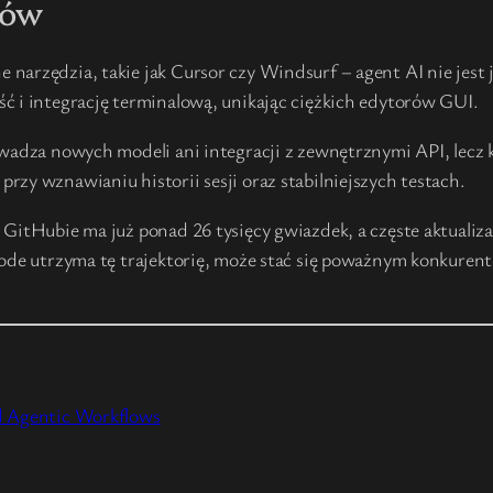
tów
narzędzia, takie jak Cursor czy Windsurf – agent AI nie jest
ć i integrację terminalową, unikając ciężkich edytorów GUI.
rowadza nowych modeli ani integracji z zewnętrznymi API, lec
zy wznawianiu historii sesji oraz stabilniejszych testach.
GitHubie ma już ponad 26 tysięcy gwiazdek, a częste aktualizac
Code utrzyma tę trajektorię, może stać się poważnym konkuren
 Agentic Workflows