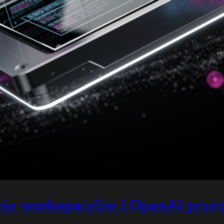
ie workspace’ów i OpenAI prze