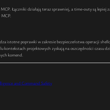
MCP. Łączniki działają teraz sprawniej, a time-outy są lepi
w MCP.
adza istotne poprawki w zakresie bezpieczeństwa operacji she
elu kontekstach projektowych zyskają na oszczędności czasu d
nych komend.
elligence and Command Safety