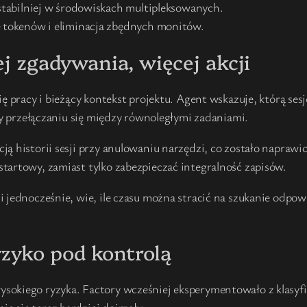
stabilniej w środowiskach multipleksowanych.
 tokenów i eliminacja zbędnych monitów.
ej zgadywania, więcej akcji
ię pracy i bieżący kontekst projektu. Agent wskazuje, którą se
rzy przełączaniu się między równoległymi zadaniami.
ją historii sesji przy anulowaniu narzędzi, co zostało napraw
tartowy, zamiast tylko zabezpieczać integralność zapisów.
i jednocześnie, wie, ile czasu można stracić na szukanie odp
zyko pod kontrolą
okiego ryzyka. Factory wcześniej eksperymentowało z klasyfi