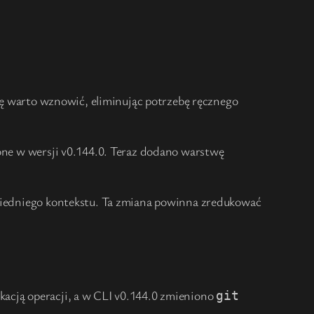
sję warto wznowić, eliminując potrzebę ręcznego
ione w wersji v0.144.0. Teraz dodano warstwę
owiedniego kontekstu. Ta zmiana powinna zredukować
kacją operacji, a w CLI v0.144.0 zmieniono
git