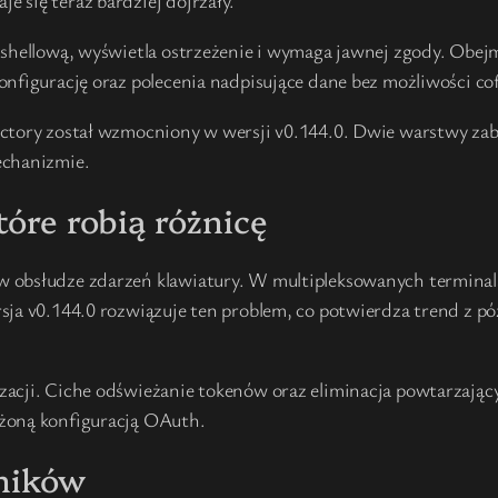
 się teraz bardziej dojrzały.
 shellową, wyświetla ostrzeżenie i wymaga jawnej zgody. Obej
nfigurację oraz polecenia nadpisujące dane bez możliwości cof
ctory został wzmocniony w wersji v0.144.0. Dwie warstwy zabe
echanizmie.
tóre robią różnicę
 obsłudze zdarzeń klawiatury. W multipleksowanych terminala
sja v0.144.0 rozwiązuje ten problem, co potwierdza trend z pó
acji. Ciche odświeżanie tokenów oraz eliminacja powtarzając
ożoną konfiguracją OAuth.
zników