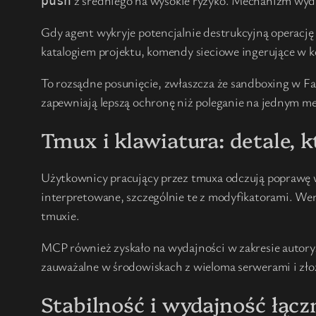
z średniego na wysokie ryzyko. Mechanizm wydaje
push
Gdy agent wykryje potencjalnie destrukcyjną operację
katalogiem projektu, komendy sieciowe ingerujące w ko
To rozsądne posunięcie, zwłaszcza że sandboxing w Fa
zapewniają lepszą ochronę niż poleganie na jednym m
Tmux i klawiatura: detale, k
Użytkownicy pracujący przez tmuxa odczują poprawę w
interpretowane, szczególnie te z modyfikatorami. Wer
tmuxie.
MCP również zyskało na wydajności w zakresie autoryz
zauważalne w środowiskach z wieloma serwerami i zł
Stabilność i wydajność łąc