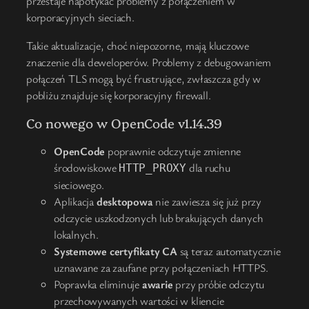
przestaje napotykać problemy z połączeniem w
korporacyjnych sieciach.
Takie aktualizacje, choć niepozorne, mają kluczowe
znaczenie dla deweloperów. Problemy z debugowaniem
połączeń TLS mogą być frustrujące, zwłaszcza gdy w
pobliżu znajduje się korporacyjny firewall.
Co nowego w OpenCode v1.14.39
OpenCode
poprawnie odczytuje zmienne
środowiskowe
dla ruchu
HTTP_PROXY
sieciowego.
Aplikacja
desktopowa
nie zawiesza się już przy
odczycie uszkodzonych lub brakujących danych
lokalnych.
Systemowe certyfikaty CA
są teraz automatycznie
uznawane za zaufane przy połączeniach HTTPS.
Poprawka eliminuje
awarie
przy próbie odczytu
przechowywanych wartości w kliencie