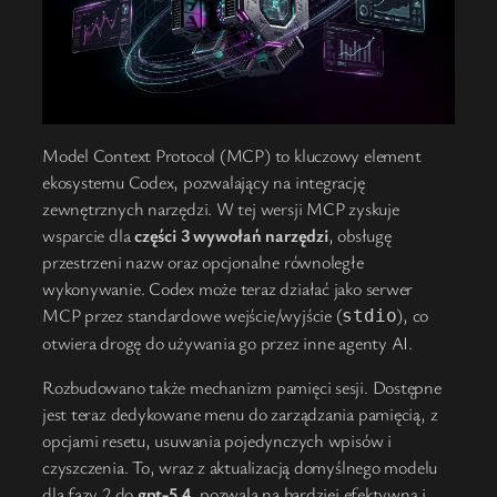
Model Context Protocol (MCP) to kluczowy element
ekosystemu Codex, pozwalający na integrację
zewnętrznych narzędzi. W tej wersji MCP zyskuje
wsparcie dla
części 3 wywołań narzędzi
, obsługę
przestrzeni nazw oraz opcjonalne równoległe
wykonywanie. Codex może teraz działać jako serwer
MCP przez standardowe wejście/wyjście (
), co
stdio
otwiera drogę do używania go przez inne agenty AI.
Rozbudowano także mechanizm pamięci sesji. Dostępne
jest teraz dedykowane menu do zarządzania pamięcią, z
opcjami resetu, usuwania pojedynczych wpisów i
czyszczenia. To, wraz z aktualizacją domyślnego modelu
dla fazy 2 do
gpt-5.4
, pozwala na bardziej efektywną i