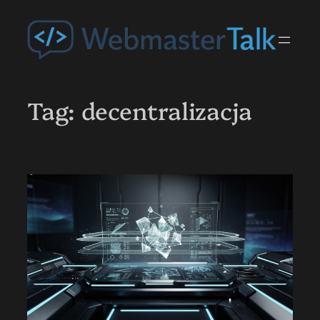
Przejdź
do
treści
Tag:
decentralizacja