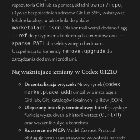
repozytoria GitHub za pomocą składni
,
owner/repo
używać bezpośrednich adresów Git lub SSH, wskazywać
lokalne katalogi, a także linki do plików
. Dla kontroli wersji dodano flagę
marketplace.json
do przypinania konkretnych commitów oraz
--ref
--
dla selektywnego checkoutu.
sparse PATH
Uzupełniają to komendy
i
do
remove
upgrade
zarządzania dodanymi źródłami.
Najważniejsze zmiany w Codex 0.121.0
Decentralizacja wtyczek:
Nowy rynek (
codex
) umożliwia instalację z
marketplace add
GitHub, Git, katalogów lokalnych i plików JSON.
Ulepszony interfejs terminalowy:
Interfejs zyskuje
funkcję wyszukiwania historii wstecz (
)
Ctrl+R
oraz wskaźnik zużycia kontekstu.
Rozszerzenie MCP:
Model Context Protocol
obsługuje teraz zaawansowane wywołania narzędzi