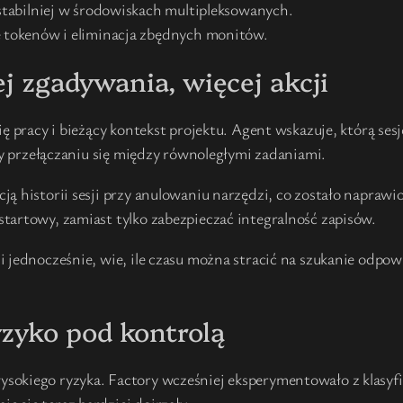
stabilniej w środowiskach multipleksowanych.
 tokenów i eliminacja zbędnych monitów.
ej zgadywania, więcej akcji
ię pracy i bieżący kontekst projektu. Agent wskazuje, którą se
rzy przełączaniu się między równoległymi zadaniami.
ją historii sesji przy anulowaniu narzędzi, co zostało napraw
tartowy, zamiast tylko zabezpieczać integralność zapisów.
i jednocześnie, wie, ile czasu można stracić na szukanie odp
zyko pod kontrolą
okiego ryzyka. Factory wcześniej eksperymentowało z klasyfi