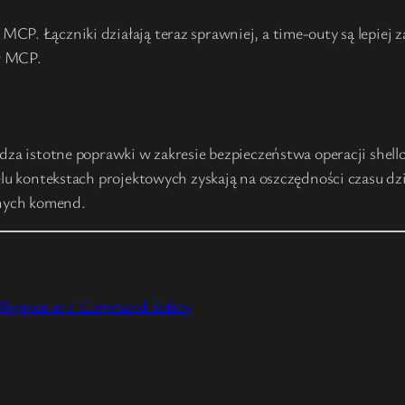
MCP. Łączniki działają teraz sprawniej, a time-outy są lepi
w MCP.
adza istotne poprawki w zakresie bezpieczeństwa operacji she
elu kontekstach projektowych zyskają na oszczędności czasu d
nych komend.
elligence and Command Safety