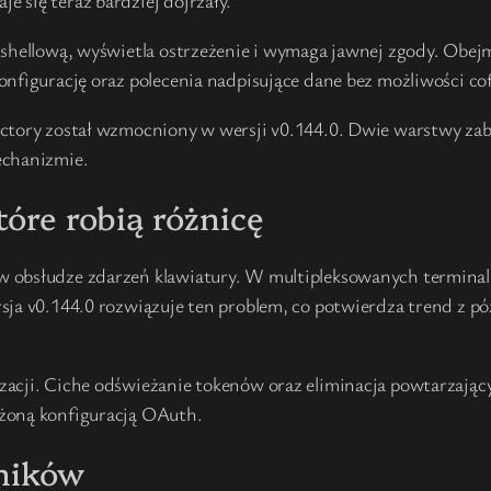
 się teraz bardziej dojrzały.
 shellową, wyświetla ostrzeżenie i wymaga jawnej zgody. Obej
nfigurację oraz polecenia nadpisujące dane bez możliwości cof
ctory został wzmocniony w wersji v0.144.0. Dwie warstwy zabe
echanizmie.
tóre robią różnicę
 obsłudze zdarzeń klawiatury. W multipleksowanych terminala
sja v0.144.0 rozwiązuje ten problem, co potwierdza trend z pó
acji. Ciche odświeżanie tokenów oraz eliminacja powtarzając
ożoną konfiguracją OAuth.
zników