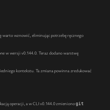
sję warto wznowić, eliminując potrzebę ręcznego
ione w wersji v0.144.0. Teraz dodano warstwę
owiedniego kontekstu. Ta zmiana powinna zredukować
kacją operacji, a w CLI v0.144.0 zmieniono
git