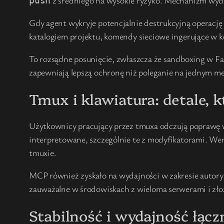
z średniego na wysokie ryzyko. Mechanizm wydaje
push
Gdy agent wykryje potencjalnie destrukcyjną operację
katalogiem projektu, komendy sieciowe ingerujące w ko
To rozsądne posunięcie, zwłaszcza że sandboxing w Fa
zapewniają lepszą ochronę niż poleganie na jednym m
Tmux i klawiatura: detale, k
Użytkownicy pracujący przez tmuxa odczują poprawę w
interpretowane, szczególnie te z modyfikatorami. Wer
tmuxie.
MCP również zyskało na wydajności w zakresie autoryz
zauważalne w środowiskach z wieloma serwerami i zł
Stabilność i wydajność łąc