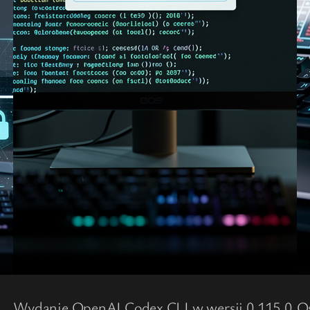
Wydanie OpenAI Codex CLI w wersji 0.115.0
Os