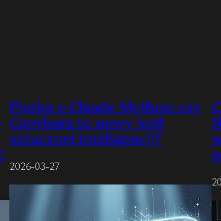
Plotka o Claude Mythos: czy
C
e
Capybara to nowy król
N
sztucznej inteligencji?
w
ć
s
2026-03-27
2