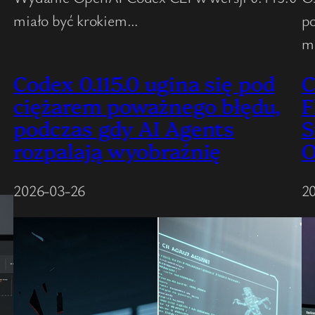
miało być krokiem…
po
m
Codex 0.115.0 ugina się pod
C
ciężarem poważnego błędu,
F
podczas gdy AI Agents
S
rozpalają wyobraźnię
O
2026-03-26
2