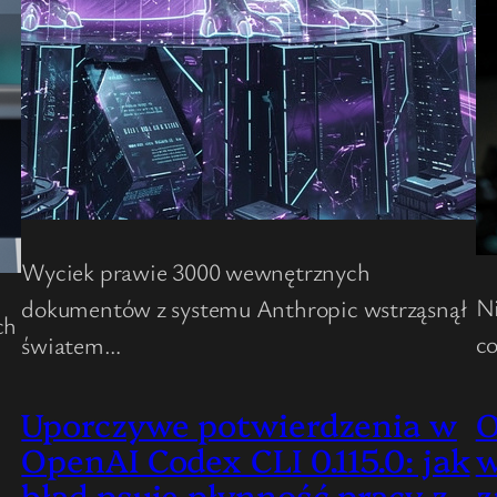
Wyciek prawie 3000 wewnętrznych
Ni
dokumentów z systemu Anthropic wstrząsnął
ch
c
światem…
Uporczywe potwierdzenia w
O
OpenAI Codex CLI 0.115.0: jak
w
błąd psuje płynność pracy z
z