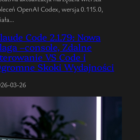
leceń OpenAI Codex, wersja 0.115.0,
iała…
laude Code 2.1.79: Nowa
laga –console, Zdalne
terowanie VS Code i
gromne Skoki Wydajności
026-03-26