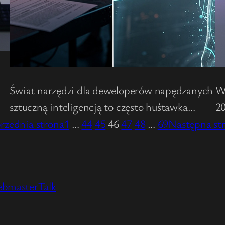
Świat narzędzi dla deweloperów napędzanych
We
sztuczną inteligencją to często huśtawka…
20
rzednia strona
1
…
44
45
46
47
48
…
69
Następna st
ebmasterTalk